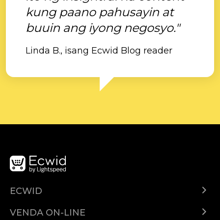
kung paano pahusayin at
buuin ang iyong negosyo."
Linda B., isang Ecwid Blog reader
ECWID
Ecwid.com
VENDA ON-LINE
Planos e preços