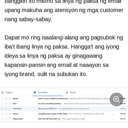
banggitin ito mismo sa linya ng paksa ng email
upang makuha ang atensyon ng mga customer
nang sabay-sabay.
Dapat mo ring isaalang-alang ang pagsubok ng
iba't ibang linya ng paksa. Hangga't ang iyong
ideya sa linya ng paksa ay ginagawang
kapansin-pansin ang email at naaayon sa
iyong brand, sulit na subukan ito.