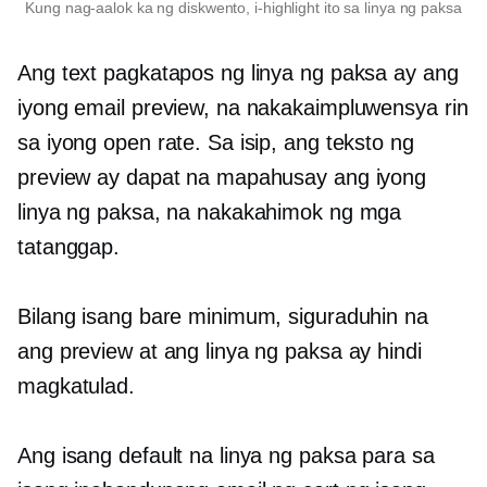
Kung nag-aalok ka ng diskwento, i-highlight ito sa linya ng paksa
Ang text pagkatapos ng linya ng paksa ay ang
iyong email preview, na nakakaimpluwensya rin
sa iyong open rate. Sa isip, ang teksto ng
preview ay dapat na mapahusay ang iyong
linya ng paksa, na nakakahimok ng mga
tatanggap.
Bilang isang bare minimum, siguraduhin na
ang preview at ang linya ng paksa ay hindi
magkatulad.
Ang isang default na linya ng paksa para sa