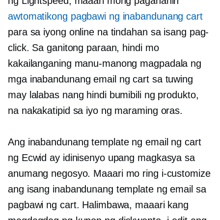
ng Lightspeed, maaari mong paganahin
awtomatikong pagbawi ng inabandunang cart
para sa iyong online na tindahan sa isang pag-
click. Sa ganitong paraan, hindi mo
kakailanganing manu-manong magpadala ng
mga inabandunang email ng cart sa tuwing
may lalabas nang hindi bumibili ng produkto,
na nakakatipid sa iyo ng maraming oras.
Ang inabandunang template ng email ng cart
ng Ecwid ay idinisenyo upang magkasya sa
anumang negosyo. Maaari mo ring i-customize
ang isang inabandunang template ng email sa
pagbawi ng cart. Halimbawa, maaari kang