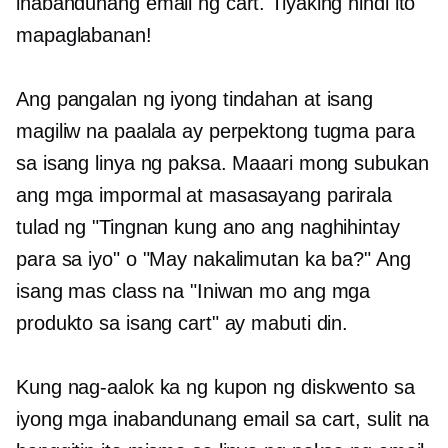
inabandunang email ng cart. Tiyaking hindi ito
mapaglabanan!
Ang pangalan ng iyong tindahan at isang
magiliw na paalala ay perpektong tugma para
sa isang linya ng paksa. Maaari mong subukan
ang mga impormal at masasayang parirala
tulad ng "Tingnan kung ano ang naghihintay
para sa iyo" o "May nakalimutan ka ba?" Ang
isang mas class na "Iniwan mo ang mga
produkto sa isang cart" ay mabuti din.
Kung nag-aalok ka ng kupon ng diskwento sa
iyong mga inabandunang email sa cart, sulit na