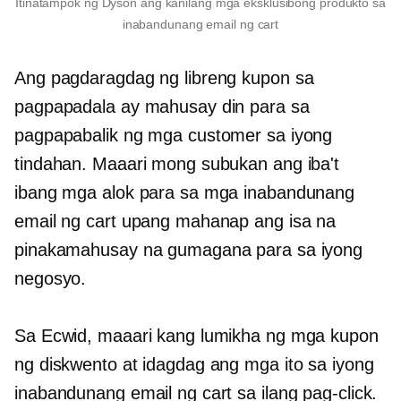
Itinatampok ng Dyson ang kanilang mga eksklusibong produkto sa
inabandunang email ng cart
Ang pagdaragdag ng libreng kupon sa
pagpapadala ay mahusay din para sa
pagpapabalik ng mga customer sa iyong
tindahan. Maaari mong subukan ang iba't
ibang mga alok para sa mga inabandunang
email ng cart upang mahanap ang isa na
pinakamahusay na gumagana para sa iyong
negosyo.
Sa Ecwid, maaari kang lumikha ng mga kupon
ng diskwento at idagdag ang mga ito sa iyong
inabandunang email ng cart sa ilang pag-click.