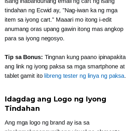
isang inabandunang email ng cart ng isang
tindahan ng Ecwid ay, "Nag-iwan ka ng mga
item sa iyong cart." Maaari mo itong i-edit
anumang oras upang gawin itong mas angkop
para sa iyong negosyo.
Tip sa Bonus:
Tingnan kung paano ipinapakita
ang link ng iyong paksa sa mga smartphone at
tablet gamit ito
libreng tester ng linya ng paksa
.
Idagdag ang Logo ng Iyong
Tindahan
Ang mga logo ng brand ay isa sa