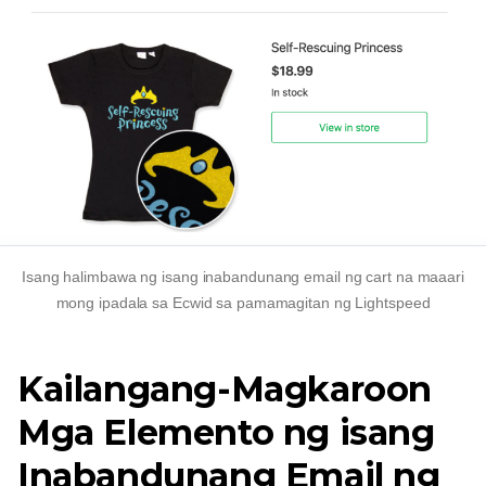
Isang halimbawa ng isang inabandunang email ng cart na maaari
mong ipadala sa Ecwid sa pamamagitan ng Lightspeed
Kailangang-Magkaroon
Mga Elemento ng isang
Inabandunang Email ng