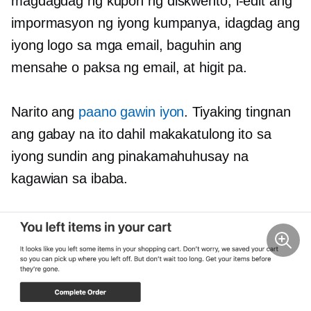
magdagdag ng kupon ng diskwento, i-edit ang
impormasyon ng iyong kumpanya, idagdag ang
iyong logo sa mga email, baguhin ang
mensahe o paksa ng email, at higit pa.
Narito ang
paano gawin iyon
. Tiyaking tingnan
ang gabay na ito dahil makakatulong ito sa
iyong sundin ang pinakamahuhusay na
kagawian sa ibaba.