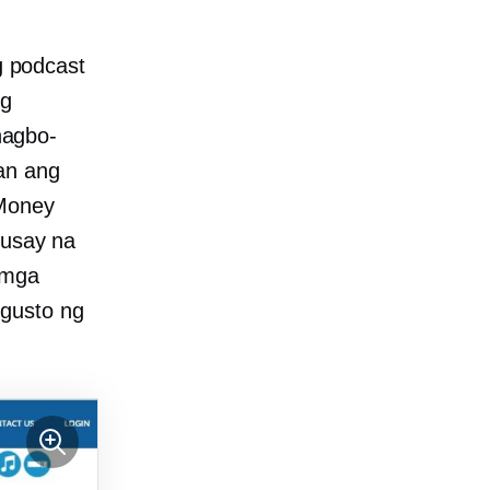
 podcast
ng
nagbo-
an ang
 Money
husay na
 mga
 gusto ng