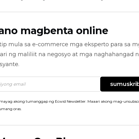
ano magbenta online
tip mula sa
e-commerce
mga eksperto para sa m
ari ng maliliit na negosyo at mga naghahangad 
syante.
sumuskrib
mayag akong tumanggap ng Ecwid Newsletter. Maaari akong mag-unsubscr
umang oras.