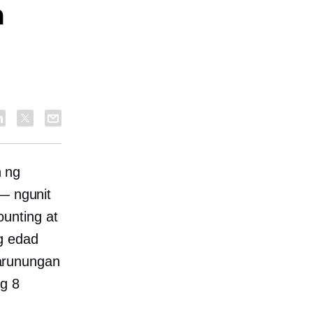
a
 ng
 — ngunit
unting at
g edad
arunungan
ng 8