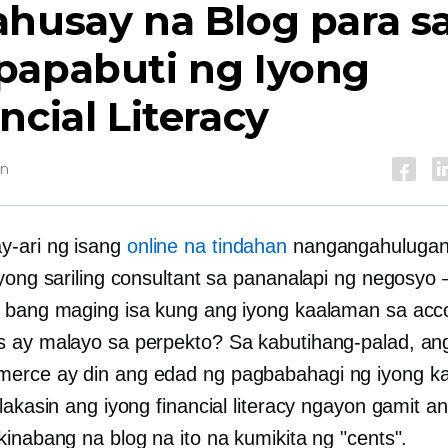
husay na Blog para s
papabuti ng Iyong
ncial Literacy
in
-ari ng isang
online na tindahan
nangangahulugan
iyong sariling consultant sa pananalapi ng negosyo
 bang maging isa kung ang iyong kaalaman sa acco
 ay malayo sa perpekto? Sa kabutihang-palad, an
merce
ay din ang edad ng pagbabahagi ng iyong k
lakasin ang iyong financial literacy ngayon gamit a
kinabang na blog na ito na kumikita ng "cents".