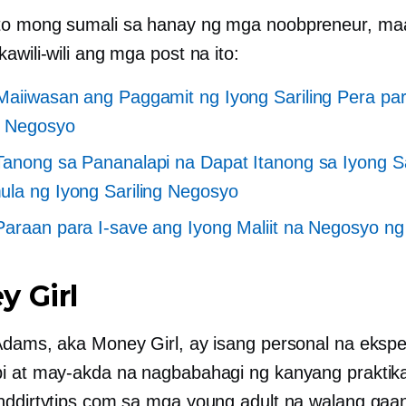
to mong sumali sa hanay ng mga noobpreneur, ma
awili-wili ang mga post na ito:
aiiwasan ang Paggamit ng Iyong Sariling Pera pa
 Negosyo
anong sa Pananalapi na Dapat Itanong sa Iyong Sa
la ng Iyong Sariling Negosyo
araan para I-save ang Iyong Maliit na Negosyo ng
 Girl
Adams, aka Money Girl, ay isang personal na ekspe
i at may-akda na nagbabahagi ng kanyang praktika
nddirtytips.com sa mga young adult na walang gaa