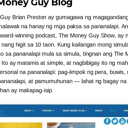
Money Guy Blog
 Guy Brian Preston ay gumagawa ng magagandang
malawak na hanay ng mga paksa sa pananalapi. A
award-winning
podcast, The Money Guy Show, ay 
 nang higit sa 10 taon. Kung kailangan mong simul
so sa pananalapi mula sa simula, tingnan ang The
 Ito ay matamis at simple, at nagbibigay ito ng ma
ersonal na pananalapi: pag-iimpok ng pera, buwis,
pananalapi, at pamumuhunan — lahat ng bagay na
han ay makapag-isip.