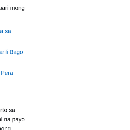
aari mong
ra sa
rili Bago
 Pera
rto sa
l na payo
nong