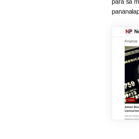
para sa
m
pananalap