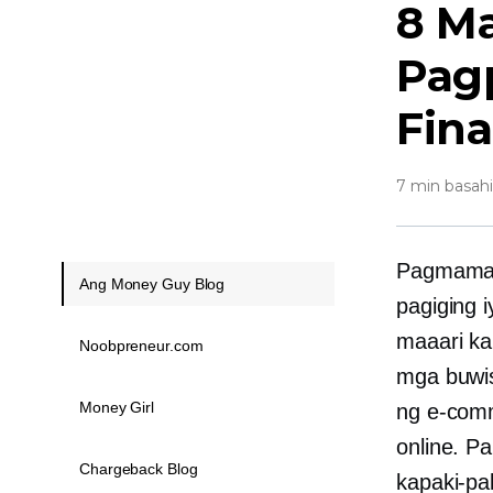
8 Ma
Pag
Fina
7 min basah
Pagmamay
Ang Money Guy Blog
pagiging 
maaari ka
Noobpreneur.com
mga buwis
Money Girl
ng
e-com
online. Pa
Chargeback Blog
kapaki-pa