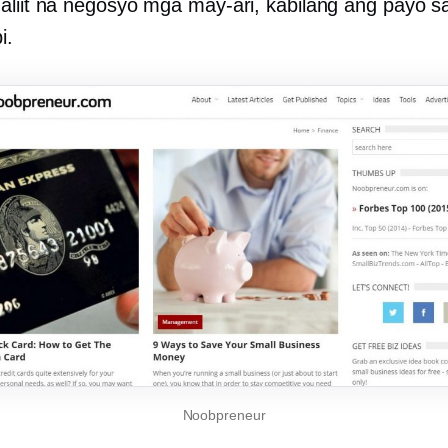
aliit na negosyo
mga may-ari, kabilang ang payo s
i.
Noobpreneur