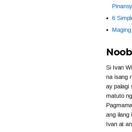
Pinansy
6 Simpl
Maging
Noob
Si Ivan W
na isang 
ay palagi 
matuto ng
Pagmamay-
ang ilang
Ivan at a