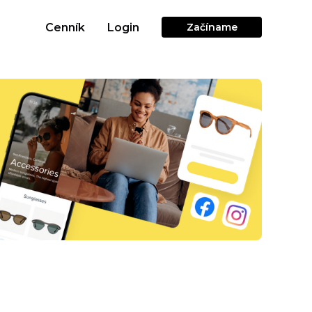
Cenník
Login
Začíname