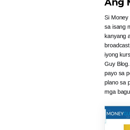
Ang 
Si Money
sa isang 
kanyang
broadcast
iyong kur
Guy Blog.
payo sa p
plano sa 
mga bagu