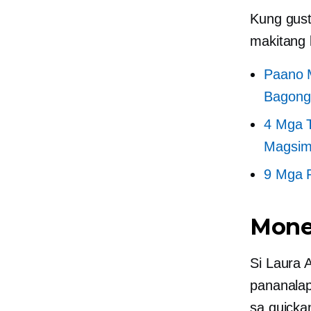
Kung gus
makitang k
Paano M
Bagong
4 Mga T
Magsimu
9 Mga P
Money
Si Laura 
pananalap
sa quicka