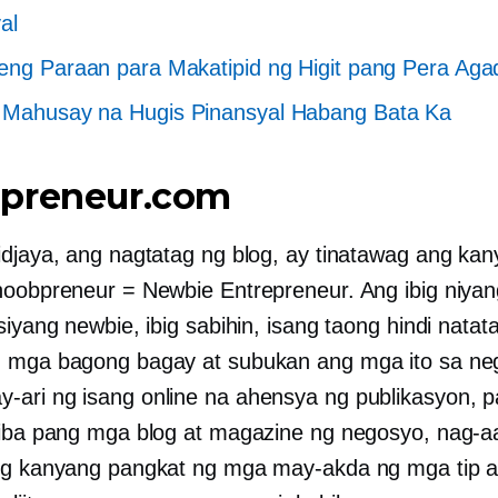
al
eng Paraan para Makatipid ng Higit pang Pera Aga
 Mahusay na Hugis Pinansyal Habang Bata Ka
preneur.com
idjaya, ang nagtatag ng blog, ay tinatawag ang kany
noobpreneur = Newbie Entrepreneur. Ang ibig niyan
siyang newbie, ibig sabihin, isang taong hindi natat
 mga bagong bagay at subukan ang mga ito sa ne
ari ng isang online na ahensya ng publikasyon, pa
 iba pang mga blog at magazine ng negosyo, nag-aa
ng kanyang pangkat ng mga may-akda ng mga tip a