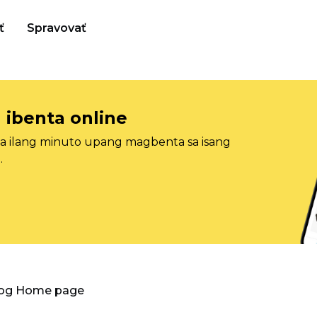
ť
Spravovať
 ibenta online
sa ilang minuto upang magbenta sa isang
.
log Home page