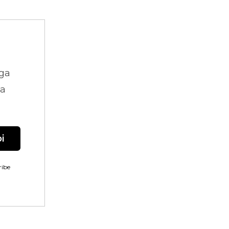
ga
na
i
ibe