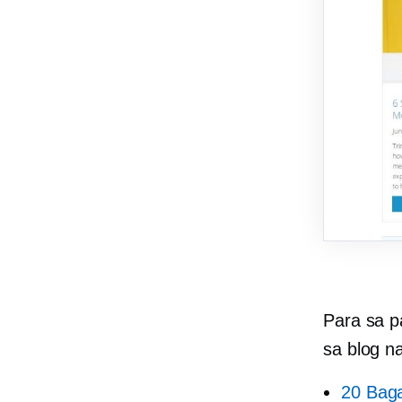
Para sa p
sa blog na
20 Baga