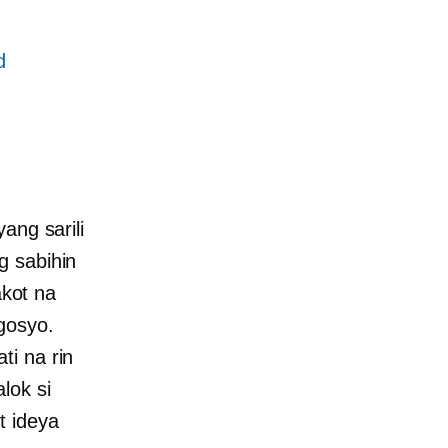
d
ang sarili
g sabihin
akot na
gosyo.
ti na rin
lok si
t ideya