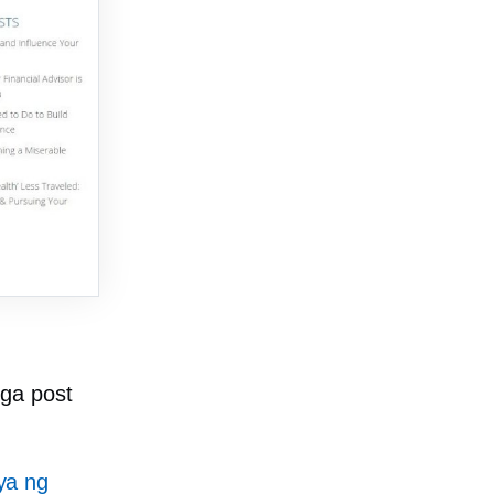
ga post
ya ng