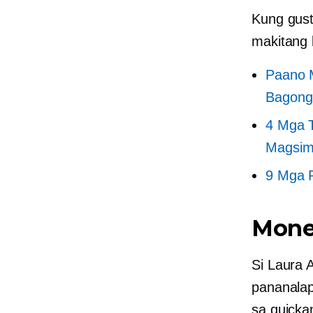
Kung gus
makitang k
Paano M
Bagong
4 Mga T
Magsimu
9 Mga P
Money
Si Laura 
pananalap
sa quicka