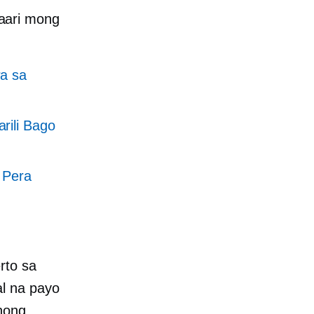
aari mong
ra sa
rili Bago
 Pera
rto sa
l na payo
nong