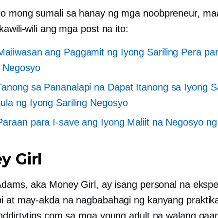
to mong sumali sa hanay ng mga noobpreneur, ma
awili-wili ang mga post na ito:
aiiwasan ang Paggamit ng Iyong Sariling Pera pa
 Negosyo
anong sa Pananalapi na Dapat Itanong sa Iyong Sa
la ng Iyong Sariling Negosyo
araan para I-save ang Iyong Maliit na Negosyo ng
 Girl
Adams, aka Money Girl, ay isang personal na ekspe
i at may-akda na nagbabahagi ng kanyang praktika
nddirtytips.com sa mga young adult na walang gaa