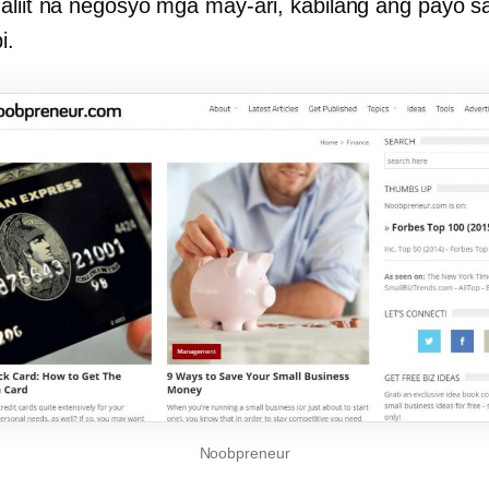
aliit na negosyo
mga may-ari, kabilang ang payo s
i.
Noobpreneur