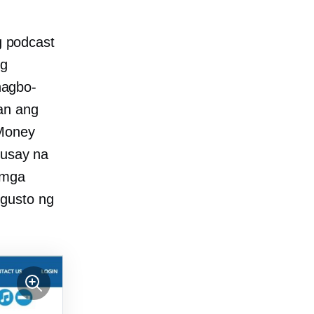
 podcast
ng
nagbo-
an ang
 Money
husay na
 mga
 gusto ng