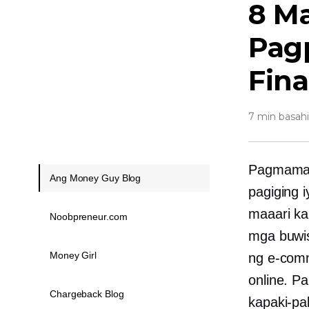
8 Ma
Pag
Fina
7 min basah
Pagmamay
Ang Money Guy Blog
pagiging 
maaari ka
Noobpreneur.com
mga buwis
Money Girl
ng
e-com
online. Pa
Chargeback Blog
kapaki-pa