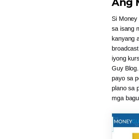
Ang 
Si Money
sa isang 
kanyang
broadcast
iyong kur
Guy Blog.
payo sa p
plano sa 
mga bagu