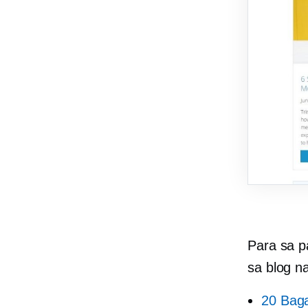
Para sa p
sa blog na
20 Baga