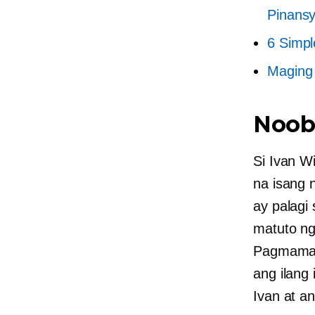
Pinansy
6 Simpl
Maging
Noob
Si Ivan W
na isang 
ay palagi 
matuto ng
Pagmamay-
ang ilang
Ivan at a