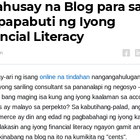
husay na Blog para s
papabuti ng Iyong
ncial Literacy
in
-ari ng isang
online na tindahan
nangangahulugan
iyong sariling consultant sa pananalapi ng negosyo
 bang maging isa kung ang iyong kaalaman sa acco
 ay malayo sa perpekto? Sa kabutihang-palad, an
merce
ay din ang edad ng pagbabahagi ng iyong k
lakasin ang iyong financial literacy ngayon gamit a
kinabang na blog na ito na kumikita ng "cents".