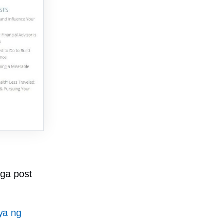
ga post
ya ng