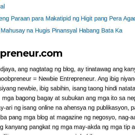
al
eng Paraan para Makatipid ng Higit pang Pera Aga
 Mahusay na Hugis Pinansyal Habang Bata Ka
preneur.com
idjaya, ang nagtatag ng blog, ay tinatawag ang kany
noobpreneur = Newbie Entrepreneur. Ang ibig niyan
siyang newbie, ibig sabihin, isang taong hindi natat
 mga bagong bagay at subukan ang mga ito sa ne
ari ng isang online na ahensya ng publikasyon, pa
 iba pang mga blog at magazine ng negosyo, nag-aa
ng kanyang pangkat ng mga may-akda ng mga tip a