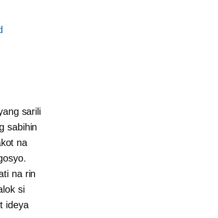
d
ang sarili
g sabihin
akot na
gosyo.
ti na rin
lok si
t ideya