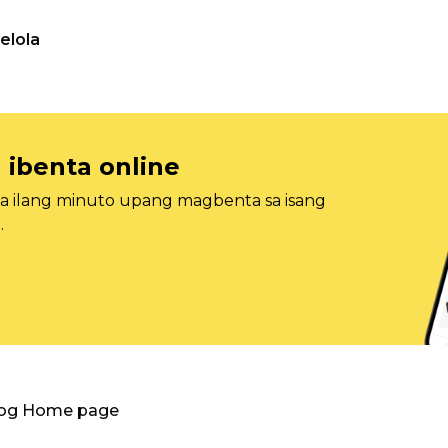
elola
 ibenta online
sa ilang minuto upang magbenta sa isang
.
log Home page