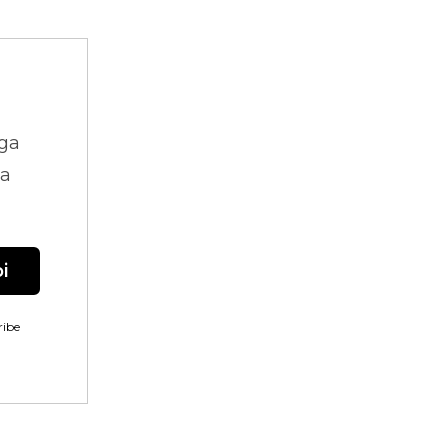
ga
na
i
ibe