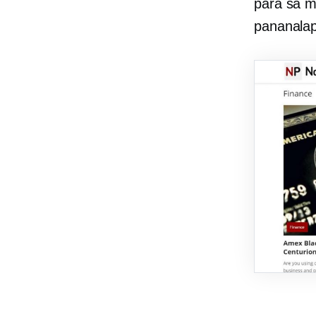
para sa
m
pananalap