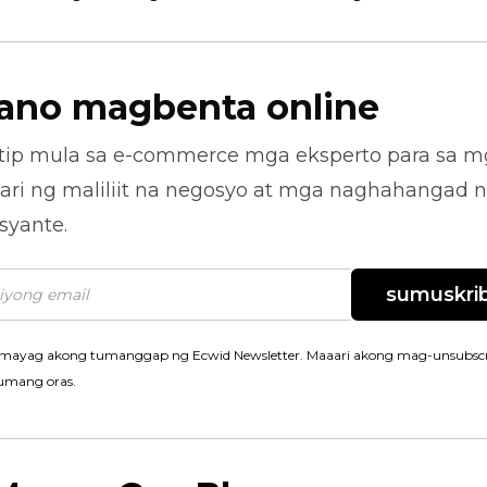
ano magbenta online
tip mula sa
e-commerce
mga eksperto para sa m
ari ng maliliit na negosyo at mga naghahangad 
syante.
sumuskrib
mayag akong tumanggap ng Ecwid Newsletter. Maaari akong mag-unsubscr
umang oras.