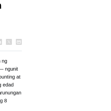
a
 ng
 — ngunit
unting at
g edad
arunungan
ng 8