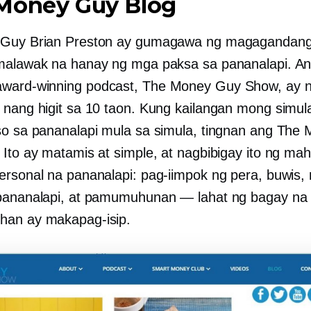
Money Guy Blog
 Guy Brian Preston ay gumagawa ng magagandang
malawak na hanay ng mga paksa sa pananalapi. A
award-winning
podcast, The Money Guy Show, ay 
 nang higit sa 10 taon. Kung kailangan mong simul
so sa pananalapi mula sa simula, tingnan ang The
 Ito ay matamis at simple, at nagbibigay ito ng ma
ersonal na pananalapi: pag-iimpok ng pera, buwis,
pananalapi, at pamumuhunan — lahat ng bagay na
han ay makapag-isip.