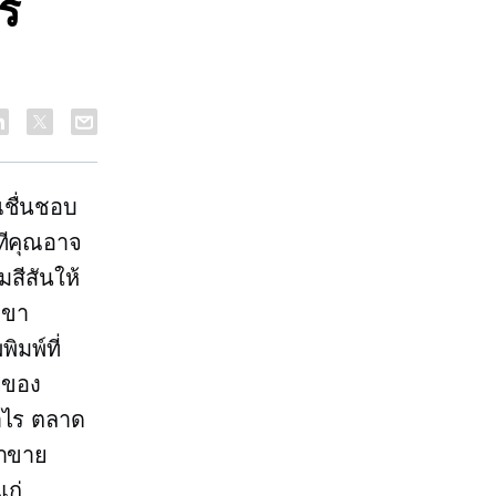
์
ณชื่นชอบ
งทีคุณอาจ
สีสันให้
เขา
ิมพ์ที่
ยของ
กำไร ตลาด
ณาขาย
แก่