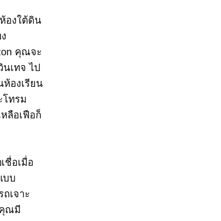
ห้องใต้ดิน
พง
azon คุณจะ
วินเทจ ไป
นห้องเรียน
ละโทรม
หลือเฟือก็
ื่อเมื่อ
แบบ
ารถเจาะ
คุณมี