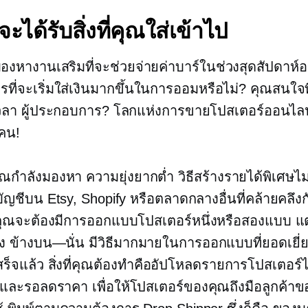
จะได้รับสิ่งที่คุณใส่เข้าไป
องหางานเสริมที่จะช่วยจ่ายค่าบาร์ในช่วงสุดสัปดาห์อย
รที่จะเริ่มใส่เงินมากขึ้นในการออมหรือไม่? คุณสนใจท
วลา
ผู้ประกอบการ? โลกแห่งการขายโปสเตอร์ออนไลน์มี
คน!
คุณกำลังมองหา
ความยุ่งยากต่ำ
วิธีสร้างรายได้พิเศษไม่
บัญชีบน Etsy, Shopify หรือตลาดกลางอื่นที่คล้ายคลึงก
ย คุณจะต้องมีการออกแบบโปสเตอร์หนึ่งหรือสองแบบ
แ
ึง
ข้างบน—นั่น
มีวิธีมากมายในการออกแบบที่ยอดเยี่ยม
็จแล้ว สิ่งที่คุณต้องทำคืออัปโหลดรายการโปสเตอร์
อกและรอลดราคา เพื่อให้โปสเตอร์ของคุณถึงมือลูกค้า