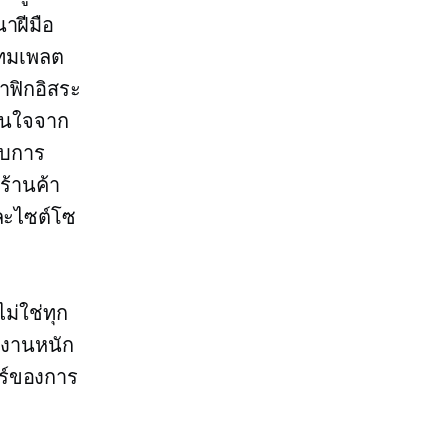
าฝีมือ
เทมเพลต
าฟิกอิสระ
าสนใจจาก
ับการ
ร้านค้า
ละไซต์โซ
ไม่ใช่ทุก
ทำงานหนัก
ร์ของการ