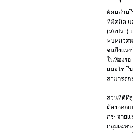
ผู้คนส่วน
ที่มืดมิด
(สกปรก) เ
พบหมวดหมู
จนถึงแรงบ
ในห้องรอ 
และใช่ ใน
สามารถกล
ส่วนที่ดีท
ต้องออกแ
กระจายแล
กลุ่มเฉพา