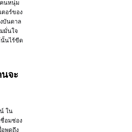
บคนหนุ่ม
เตอร์ของ
รงบันดาล
ามมั่นใจ
ั้นไร้ขีด
กคนจะ
น์ ใน
ชื่อมช่อง
ื่อพูดถึง