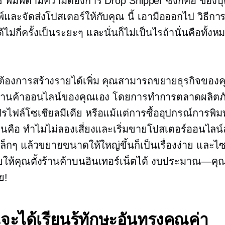
ช้
พิมพ์ตามความต้องการ
Drop Shipper ซึ่งก็คือ
ของบุ
พ์และจัดส่งโปสเตอร์ให้กับคุณ นี้
เอามือออกไป
วิธีกา
ม่กี่ครั้งเป็นระยะๆ และนั่นก็ไม่เป็นไรถ้านั่นคือทั้งหม
ที่ต้องการสร้างรายได้เพิ่ม คุณสามารถขยายธุรกิจของ
ร้านค้าออนไลน์ของคุณเอง โดยการทำการตลาดผลิต
รไฟล์โซเชียลมีเดีย หรือแม้แต่การซื้ออุปกรณ์การพิ
็นคือ ทำไมไม่ลองเสี่ยงและเริ่มขายโปสเตอร์ออนไลน์ล่
เล็กๆ แล้วขยายขนาดให้ใหญ่ขึ้นก็เป็นเรื่องง่าย และไซ
ยให้คุณตั้งร้านค้าบนอินเทอร์เน็ตได้
งบประมาณ—คุณ
ย!
จะได้เรียนรู้ทักษะอันทรงคุณค่า