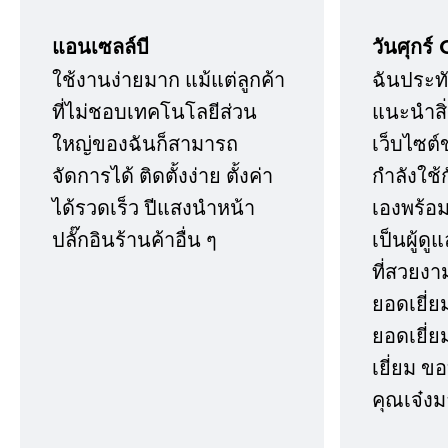
แอนเซลล์บี
วันศุกร์ 
ใช้งานง่ายมาก แม้แต่ลูกค้า
ฉันประทั
ที่ไม่ชอบเทคโนโลยีส่วน
แนะนำสิ่ง
ใหญ่ของฉันก็สามารถ
เว็บไซต์
จัดการได้ ติดตั้งง่าย ตั้งค่า
กำลังใช้
ได้รวดเร็ว ปีแสงนำหน้า
เองพร้อมก
ปลั๊กอินร้านค้าอื่น ๆ
เป็นผู้ด
ที่สวยงา
ยอดเยี่ย
ยอดเยี่ยม
เยี่ยม 
คุณเจ๋งม