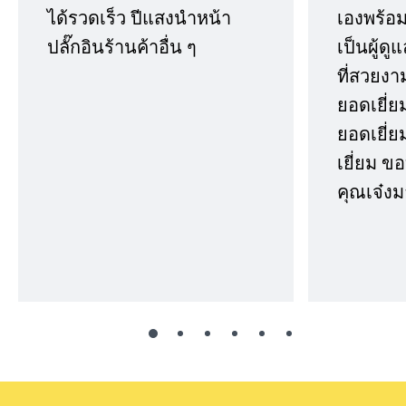
ได้รวดเร็ว ปีแสงนำหน้า
เองพร้อมก
ปลั๊กอินร้านค้าอื่น ๆ
เป็นผู้ด
ที่สวยงา
ยอดเยี่ย
ยอดเยี่ยม
เยี่ยม 
คุณเจ๋งม