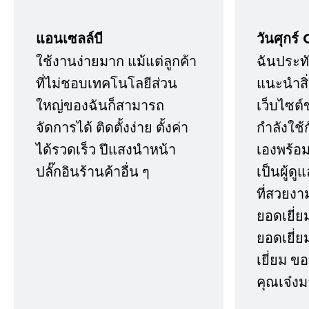
แอนเซลล์บี
วันศุกร์ 
ใช้งานง่ายมาก แม้แต่ลูกค้า
ฉันประทั
ที่ไม่ชอบเทคโนโลยีส่วน
แนะนำสิ่ง
ใหญ่ของฉันก็สามารถ
เว็บไซต์
จัดการได้ ติดตั้งง่าย ตั้งค่า
กำลังใช้
ได้รวดเร็ว ปีแสงนำหน้า
เองพร้อมก
ปลั๊กอินร้านค้าอื่น ๆ
เป็นผู้ด
ที่สวยงา
ยอดเยี่ย
ยอดเยี่ยม
เยี่ยม 
คุณเจ๋งม