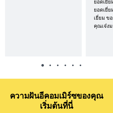
ยอดเยี่ย
ยอดเยี่ยม
เยี่ยม 
คุณเจ๋งม
ความฝันอีคอมเมิร์ซของคุณ
เริ่มต้นที่นี่