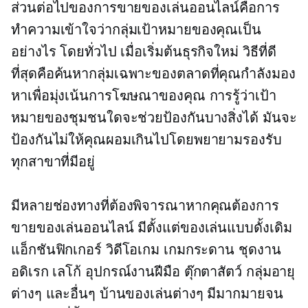
ส่วนต่อไปของการขายของเล่นออนไลน์คือการ
ทำความเข้าใจว่ากลุ่มเป้าหมายของคุณเป็น
อย่างไร โดยทั่วไป เมื่อเริ่มต้นธุรกิจใหม่ วิธีที่ดี
ที่สุดคือค้นหากลุ่มเฉพาะของตลาดที่คุณกำลังมอง
หาเพื่อมุ่งเน้นการโฆษณาของคุณ การรู้ว่าเป้า
หมายของชุมชนใดจะช่วยป้องกันบางสิ่งได้ มันจะ
ป้องกันไม่ให้คุณผอมเกินไปโดยพยายามรองรับ
ทุกสาขาที่มีอยู่
มีหลายช่องทางที่ต้องพิจารณาหากคุณต้องการ
ขายของเล่นออนไลน์ มีตั้งแต่ของเล่นแบบดั้งเดิม
แอ็กชันฟิกเกอร์ วิดีโอเกม เกมกระดาน ชุดงาน
อดิเรก เลโก้ อุปกรณ์งานฝีมือ ตุ๊กตาสัตว์ กลุ่มอายุ
ต่างๆ และอื่นๆ บ้านของเล่นต่างๆ มีมากมายจน