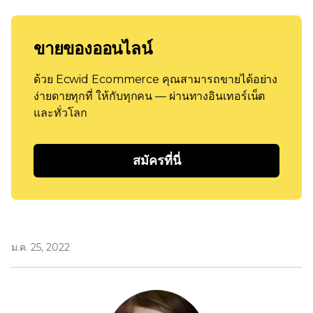
ขายของออนไลน์
ด้วย Ecwid Ecommerce คุณสามารถขายได้อย่าง
ง่ายดายทุกที่ ให้กับทุกคน — ผ่านทางอินเทอร์เน็ต
และทั่วโลก
สมัครที่นี่
ม.ค. 25, 2022