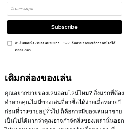
Subscribe
ฉันยินยอมที่จะรับจดหมายข่าว Ecwid ฉันสามารถยกเลิกการสมัครได้
ตลอดเวลา
เติมกล่องของเล่น
คุณอยากขายของเล่นออนไลน์ไหม? สิ่งแรกที่ต้อง
ทำหากคุณไม่มีของเล่นที่หาซื้อได้ง่ายเมื่อหลายปี
ก่อนที่วางขายอยู่ทั่วไป ก็คือการมีของเล่นมาขาย
เป็นไปได้มากว่าคุณอาจกำจัดสิ่งของเหล่านั้นออก