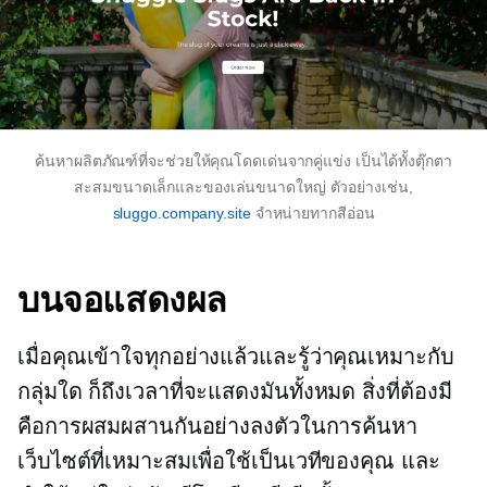
ค้นหาผลิตภัณฑ์ที่จะช่วยให้คุณโดดเด่นจากคู่แข่ง เป็นได้ทั้งตุ๊กตา
สะสมขนาดเล็กและของเล่นขนาดใหญ่ ตัวอย่างเช่น,
sluggo.company.site
จำหน่ายทากสีอ่อน
บนจอแสดงผล
เมื่อคุณเข้าใจทุกอย่างแล้วและรู้ว่าคุณเหมาะกับ
กลุ่มใด ก็ถึงเวลาที่จะแสดงมันทั้งหมด สิ่งที่ต้องมี
คือการผสมผสานกันอย่างลงตัวในการค้นหา
เว็บไซต์ที่เหมาะสมเพื่อใช้เป็นเวทีของคุณ และ