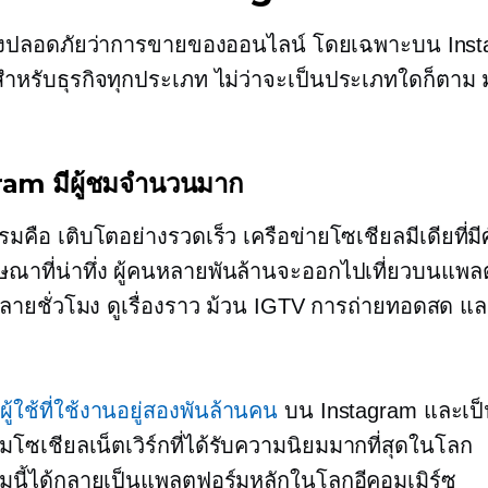
่างปลอดภัยว่าการขายของออนไลน์ โดยเฉพาะบน Insta
สำหรับธุรกิจทุกประเภท ไม่ว่าจะเป็นประเภทใดก็ตาม ม
am มีผู้ชมจำนวนมาก
รมคือ
เติบโตอย่างรวดเร็ว
เครือข่ายโซเชียลมีเดียที่ม
าที่น่าทึ่ง ผู้คนหลายพันล้านจะออกไปเที่ยวบนแพล
ลายชั่วโมง ดูเรื่องราว ม้วน IGTV การถ่ายทอดสด แ
า
ผู้ใช้ที่ใช้งานอยู่สองพันล้านคน
บน Instagram และเป็
โซเชียลเน็ตเวิร์กที่ได้รับความนิยมมากที่สุดในโลก
นี้ได้กลายเป็นแพลตฟอร์มหลักในโลกอีคอมเมิร์ซ