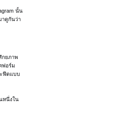
gram นั้น
าดูกันว่า
ีศักยภาพ
ตฟอร์ม
ละฟีดแบบ
นหนึ่งใน