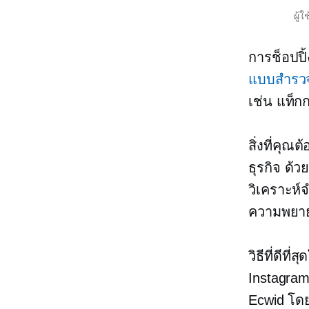
ผู้
การช็อปปิ
แบบสำรว
เช่น แท็ก
สิ่งที่คุ
ธุรกิจ ด้
วิเคราะห์
ความพยา
วิธีที่ดีท
Instagram 
Ecwid โด