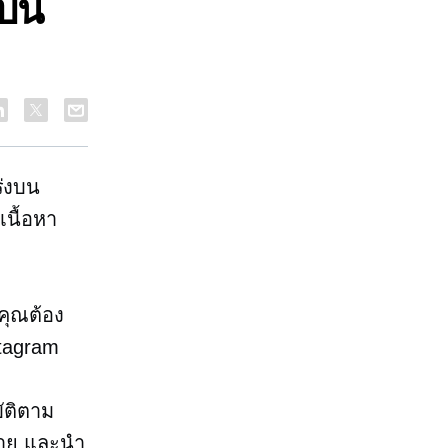
าบน
ร่งบน
เนื้อหา
 คุณต้อง
stagram
บัติตาม
ดขาย และนำ