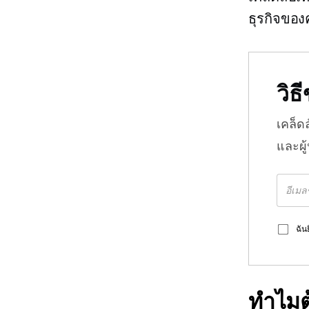
ธุรกิจของค
วิ
เคล็ด
และผู
ฉัน
ทำไมต