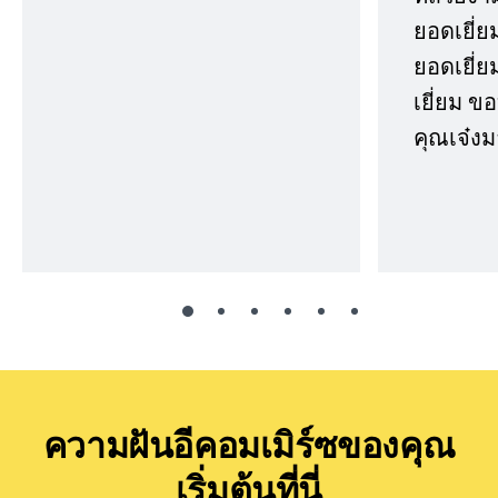
ยอดเยี่ย
ยอดเยี่ยม
เยี่ยม 
คุณเจ๋งม
ความฝันอีคอมเมิร์ซของคุณ
เริ่มต้นที่นี่