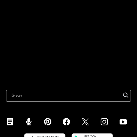
โซลูชันทางธุรกิจ
ขายทุกที่
ขายบนเว็บไซต์
โซลูชั่นเทคโนโลยี
ขายบนโซเชียลมีเดีย
สำหรับบุคคลทั่วไป
ขายบน Instagram
ขายบนTikTok
Ecwid
ขายใน Facebook
คุณสมบัติ
ขายบน Google
ขายในตลาดกลาง
แหล่งข้อมูล
ขายบน WhatsApp
บล็อกล่าสุด
ขายบน Pinterest
ขายบน Snapchat
ขายบน YouTube
ขายบนมือถือ (ShopApp)