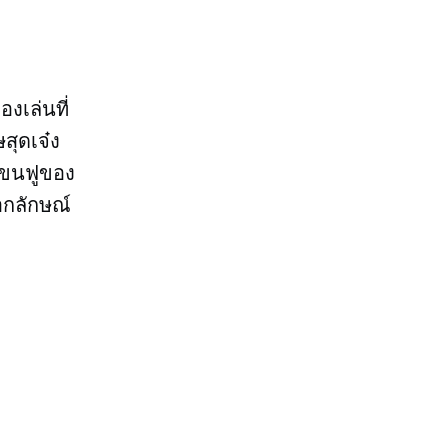
งเล่นที่
สุดเจ๋ง
นขนฟูของ
อกลักษณ์