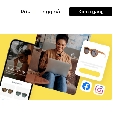
Pris
Logg på
Kom i gang