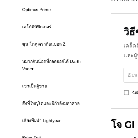
Optimus Prime
เลโก้มินิฟิกเกอร์
วิ
ซุน โกคู ดราก้อนบอล Z
เคล็ด
และผู
หมวกกันน็อคที่ถอดออกได้ Darth
Vader
เขาเป็นผู้ชาย
ฉัน
สื่งที่ใหญ่โตและมีกำลังมหาศาล
เสียงพึมพำ Lightyear
โจ GI
Boba Fett