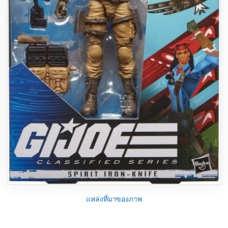
แหล่งที่มาของภาพ