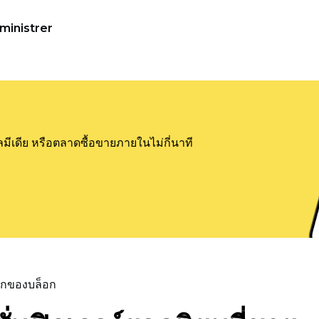
ministrer
ลมีเดีย หรือตลาดซื้อขายภายในไม่กี่นาที
แรกของบล็อก