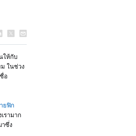
นให้กับ
่ยม ในช่วง
ื่อ
ายฟิก
องเรามาก
าซึ่ง