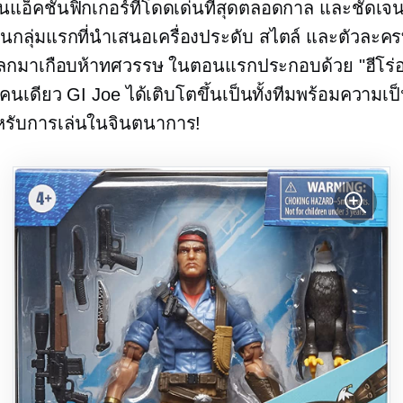
็นแอ็คชั่นฟิกเกอร์ที่โดดเด่นที่สุดตลอดกาล และชัดเจ
่นกลุ่มแรกที่นำเสนอเครื่องประดับ สไตล์ และตัวละคร
วโลกมาเกือบห้าทศวรรษ ในตอนแรกประกอบด้วย "ฮีโร่อเ
งคนเดียว GI Joe ได้เติบโตขึ้นเป็นทั้งทีมพร้อมความเป
ำหรับการเล่นในจินตนาการ!