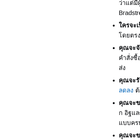
ว่าแต่ม
Bradstr
ใครจะเ
โดยตรงต
คุณจะจั
คำสั่งซ
ส่ง
คุณจะรัก
ลดลง
ต
คุณจะข
ก
อิฐแล
แบบครบ
คุณจะข