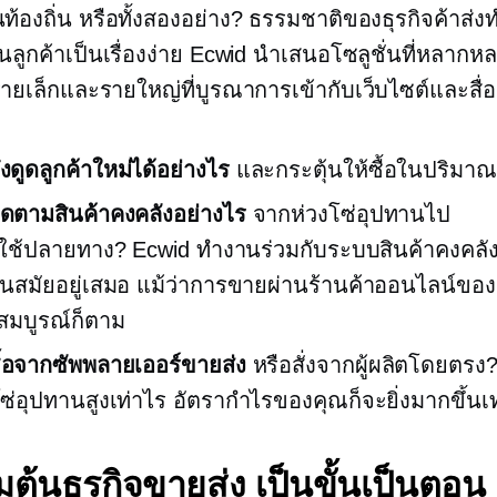
้องถิ่น หรือทั้งสองอย่าง? ธรรมชาติของธุรกิจค้าส่ง
นลูกค้าเป็นเรื่องง่าย Ecwid นำเสนอโซลูชั่นที่หลาก
่งรายเล็กและรายใหญ่ที่บูรณาการเข้ากับเว็บไซต์และสื่อ
งดูดลูกค้าใหม่ได้อย่างไร
และกระตุ้นให้ซื้อในปริมา
ดตามสินค้าคงคลังอย่างไร
จากห่วงโซ่อุปทานไป
ู้ใช้ปลายทาง?
Ecwid ทำงานร่วมกับระบบสินค้าคงคลั
้ทันสมัยอยู่เสมอ แม้ว่าการขายผ่านร้านค้าออนไลน์ขอ
จสมบูรณ์ก็ตาม
้อจากซัพพลายเออร์ขายส่ง
หรือสั่งจากผู้ผลิตโดยตรง? 
ซ่อุปทานสูงเท่าไร อัตรากำไรของคุณก็จะยิ่งมากขึ้นเท่
่มต้นธุรกิจขายส่ง
เป็นขั้นเป็นตอน