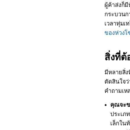
ผู้ค้าส่งก
กระบวนการ
เวลาทุ่มเ
ของห่วงโ
สิ่งที่
มีหลายสิ่ง
ตัดสินใจ
คำถามเหล่
คุณจะข
ประเภทห
เล็กในท