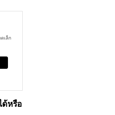
าดเล็ก
ด้หรือ