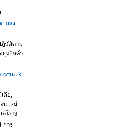
ด
ขายส่ง
ฏิบัติตาม
ธุรกิจค้า
จการขนส่ง
เดีย,
ออนไลน์
นาดใหญ่
์ การ