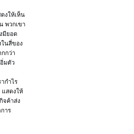
ดงให้เห็น
ั้น พวกเขา
างมียอด
งในสี่ของ
ากกว่า
ิ่มตัว
ตรากำไร
 แสดงให้
ิจค้าส่ง
่าการ