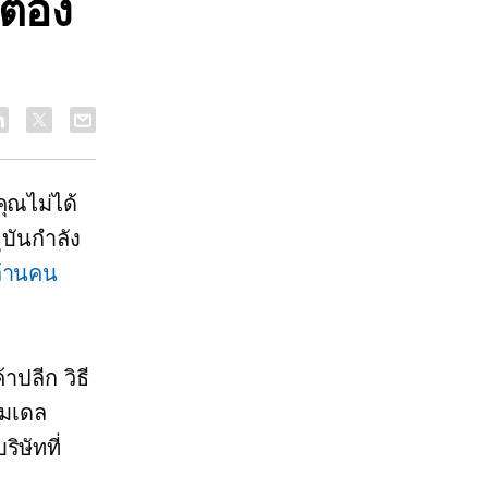
่ต้อง
ุณไม่ได้
ุบันกำลัง
ล้านคน
ปลีก วิธี
โมเดล
ิษัทที่