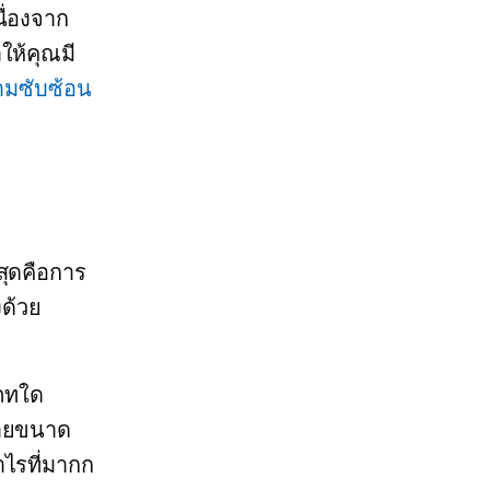
ื่องจาก
ให้คุณมี
มซับซ้อน
่สุดคือการ
ด้วย
ภทใด
หมายขนาด
ำไรที่มากก