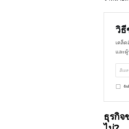
วิ
เคล็ด
และผู
ฉัน
ธุรกิ
ไม่?