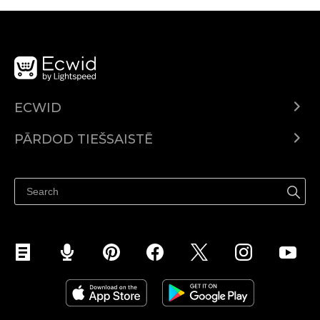
ECWID
Ecwid.com
PĀRDOD TIEŠSAISTĒ
Izcenojumi
Pārdod visur
Palīdzības centrs
Pārdod Facebook
Pārdod Instagram