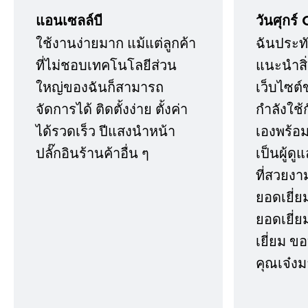
แอนเซลล์บี
วันศุกร์ 
ใช้งานง่ายมาก แม้แต่ลูกค้า
ฉันประทั
ที่ไม่ชอบเทคโนโลยีส่วน
แนะนำสิ่ง
ใหญ่ของฉันก็สามารถ
เว็บไซต์
จัดการได้ ติดตั้งง่าย ตั้งค่า
กำลังใช้
ได้รวดเร็ว ปีแสงนำหน้า
เองพร้อมก
ปลั๊กอินร้านค้าอื่น ๆ
เป็นผู้ด
ที่สวยงา
ยอดเยี่ย
ยอดเยี่ยม
เยี่ยม 
คุณเจ๋งม