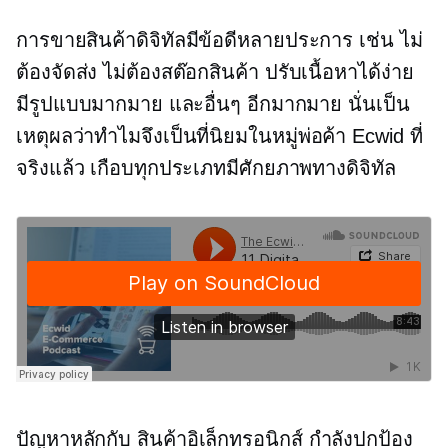
การขายสินค้าดิจิทัลมีข้อดีหลายประการ เช่น ไม่
ต้องจัดส่ง ไม่ต้องสต๊อกสินค้า ปรับเนื้อหาได้ง่าย
มีรูปแบบมากมาย และอื่นๆ อีกมากมาย นั่นเป็น
เหตุผลว่าทำไมจึงเป็นที่นิยมในหมู่พ่อค้า Ecwid ที่
จริงแล้ว เกือบทุกประเภทมีศักยภาพทางดิจิทัล
ปัญหาหลักกับ
สินค้าอิเล็กทรอนิกส์
กำลังปกป้อง