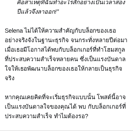
คือสาเหตุที่ฉันทำอะไรสักอย่างเป็นเวลาสอง
ปีแล้วจึงลาออก!”
Selena ไม่ได้ให้ความสำคัญกับบล็อกของเธอ
อย่างจริงจังในฐานะธุรกิจ จนกระทั่งหลายปีต่อมา
เมื่อเธอมีโอกาสได้พบกับบล็อกเกอร์ที่ทำโฮมสกูล
ที่ประสบความสำเร็จหลายคน ซึ่งเป็นแรงบันดาล
ใจให้เธอพัฒนาบล็อกของเธอให้กลายเป็นธุรกิจ
จริง
หากคุณเคยคิดที่จะเริ่มธุรกิจแบบนั้น โพสต์นี้อาจ
เป็นแรงบันดาลใจของคุณได้
พบ
กับบล็อกเกอร์ที่
ประสบความสำเร็จ ทำไมต้องรอ?