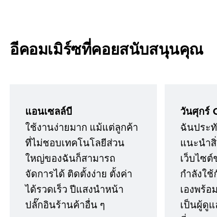
อีคอมเมิร์ซที่คอยสนับสนุนคุณ
แอนเซลล์บี
วันศุกร์ 
ใช้งานง่ายมาก แม้แต่ลูกค้า
ฉันประทั
ที่ไม่ชอบเทคโนโลยีส่วน
แนะนำสิ่ง
ใหญ่ของฉันก็สามารถ
เว็บไซต์
จัดการได้ ติดตั้งง่าย ตั้งค่า
กำลังใช้
ได้รวดเร็ว ปีแสงนำหน้า
เองพร้อมก
ปลั๊กอินร้านค้าอื่น ๆ
เป็นผู้ด