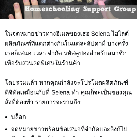
ในจดหมายข่าวทางอีเมลของเธอ Selena ไฮไลต์
ผลิตภัณฑ์ที่แตกต่างกันในแต่ละสัปดาห์ บางครั้ง
เธอก็เสนอ
เวลา จำกัด
รหัสคูปองสำหรับสมาชิก
เพื่อรับส่วนลดพิเศษในร้านค้า
โดยรวมแล้ว หากคุณกำลังจะโปรโมตผลิตภัณฑ์
ดิจิทัลเหมือนกับที่ Selena ทำ คุณก็จะเป็นของคุณ
สิ่งที่ต้องทำ
รายการจะรวมถึง:
บล็อก
จดหมายข่าวพร้อมข้อเสนอที่จำกัดและลิงก์ไป