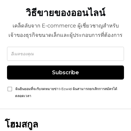
วิธีขายของออนไลน์
เคล็ดลับจาก
E-commerce
ผู้เชี่ยวชาญสำหรับ
เจ้าของธุรกิจขนาดเล็กและผู้ประกอบการที่ต้องการ
Subscribe
ฉันยินยอมที่จะรับจดหมายข่าว Ecwid ฉันสามารถยกเลิกการสมัครได้
ตลอดเวลา
โฮมสกูล