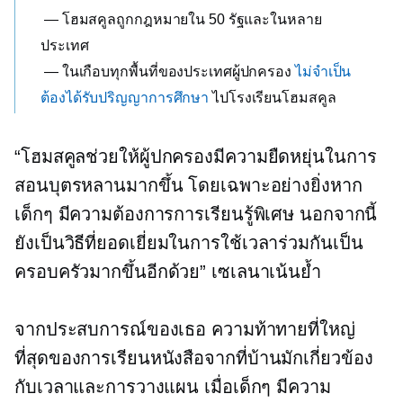
— โฮมสคูลถูกกฎหมายใน 50 รัฐและในหลาย
ประเทศ
— ในเกือบทุกพื้นที่ของประเทศผู้ปกครอง
ไม่จำเป็น
ต้องได้รับปริญญาการศึกษา
ไปโรงเรียนโฮมสคูล
“โฮมสคูลช่วยให้ผู้ปกครองมีความยืดหยุ่นในการ
สอนบุตรหลานมากขึ้น โดยเฉพาะอย่างยิ่งหาก
เด็กๆ มีความต้องการการเรียนรู้พิเศษ นอกจากนี้
ยังเป็นวิธีที่ยอดเยี่ยมในการใช้เวลาร่วมกันเป็น
ครอบครัวมากขึ้นอีกด้วย” เซเลนาเน้นย้ำ
จากประสบการณ์ของเธอ ความท้าทายที่ใหญ่
ที่สุดของการเรียนหนังสือจากที่บ้านมักเกี่ยวข้อง
กับเวลาและการวางแผน เมื่อเด็กๆ มีความ