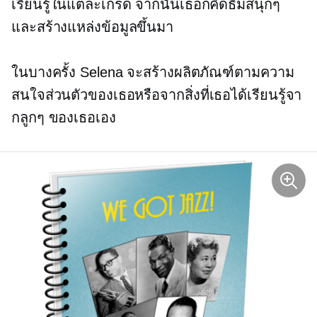
เรียนรู้ในแต่ละเกรด จากนั้นเธอก็คิดธีมสนุกๆ
และสร้างแหล่งข้อมูลขึ้นมา
ในบางครั้ง Selena จะสร้างผลิตภัณฑ์ตามความ
สนใจส่วนตัวของเธอหรือจากสิ่งที่เธอได้เรียนรู้จา
กลูกๆ ของเธอเอง