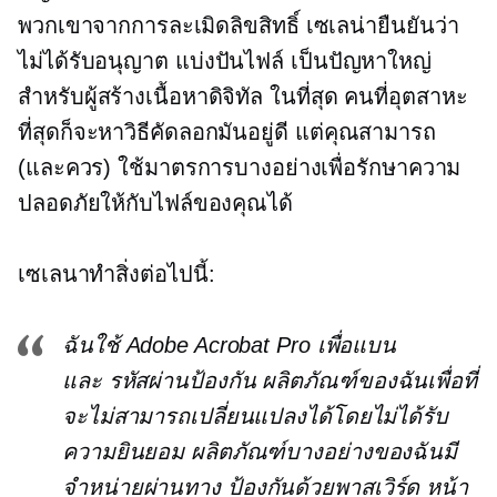
พวกเขาจากการละเมิดลิขสิทธิ์ เซเลน่ายืนยันว่า
ไม่ได้รับอนุญาต
แบ่งปันไฟล์
เป็นปัญหาใหญ่
สำหรับผู้สร้างเนื้อหาดิจิทัล ในที่สุด คนที่อุตสาหะ
ที่สุดก็จะหาวิธีคัดลอกมันอยู่ดี แต่คุณสามารถ
(และควร) ใช้มาตรการบางอย่างเพื่อรักษาความ
ปลอดภัยให้กับไฟล์ของคุณได้
เซเลนาทำสิ่งต่อไปนี้:
ฉันใช้ Adobe Acrobat Pro เพื่อแบน
และ
รหัสผ่านป้องกัน
ผลิตภัณฑ์ของฉันเพื่อที่
จะไม่สามารถเปลี่ยนแปลงได้โดยไม่ได้รับ
ความยินยอม ผลิตภัณฑ์บางอย่างของฉันมี
จำหน่ายผ่านทาง
ป้องกันด้วยพาสเวิร์ด
หน้า