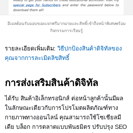
อีเมลต้อนรับมอบของแจกฟรีมากมายและสิทธิ์เข้าถึงหน้าพิเศษพร้อม
กิจกรรมการเรียนรู้
รายละเอียดเพิ่มเติม:
วิธีปกป้องสินค้าดิจิทัลของ
คุณจากการละเมิดลิขสิทธิ์
การส่งเสริมสินค้าดิจิทัล
ได้รับ
สินค้าอิเล็กทรอนิกส์
ต่อหน้าลูกค้านั้นมีผล
ในลักษณะเดียวกับการโปรโมตผลิตภัณฑ์ทาง
กายภาพทางออนไลน์ คุณสามารถใช้โซเชียลมี
เดีย บล็อก การตลาดแบบพันธมิตร ปรับปรุง SEO