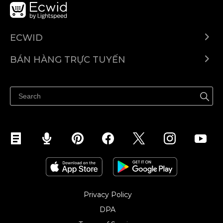
ECWID
Ecwid.com
BÁN HÀNG TRỰC TUYẾN
Trung tâm trợ giúp
Bán ở bất cứ đâu
Quảng bá ở bất cứ đâu
Kiểm soát mọi thứ
Privacy Policy
DPA