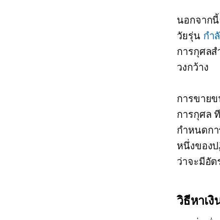
นอกจากนี้
วัยรุ่น
กำล
การกุศลสำ
วงกว้าง
การขายขนม
การกุศล 
กำหนดการ
หนึ่งของปฏ
ว่าจะมีอัต
วิธีหาเงิ