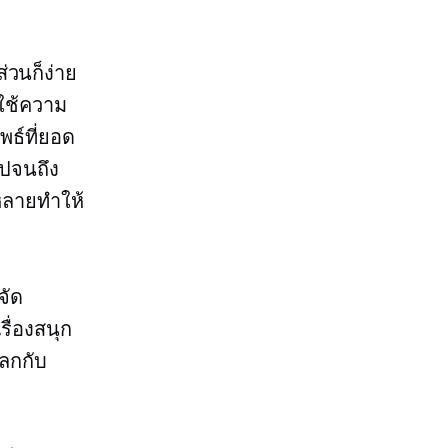
วนก็ง่าย
ใช้ความ
พธ์ที่ยอด
ไปจนถึง
หลายทำให้
จัด
ื่องสนุก
แลกกับ