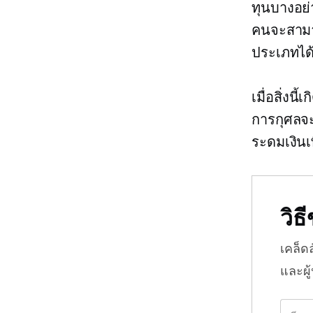
ทุนบางอย่
คนจะสามาร
ประเภทได
เมื่อสิ่งน
การกุศลจะม
ระดมเงินเ
วิ
เคล็ด
และผู