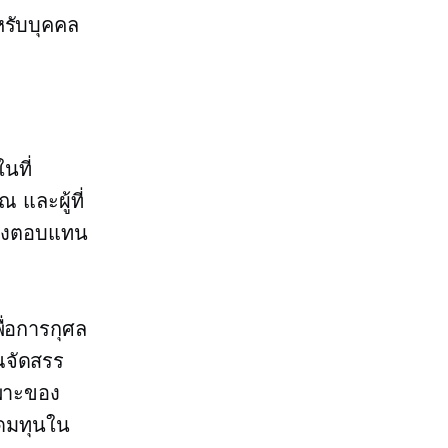
หรับบุคคล
นที่
 และผู้ที่
สิ่งตอบแทน
่อการกุศล
ณจัดสรร
พาะของ
ะดมทุนใน