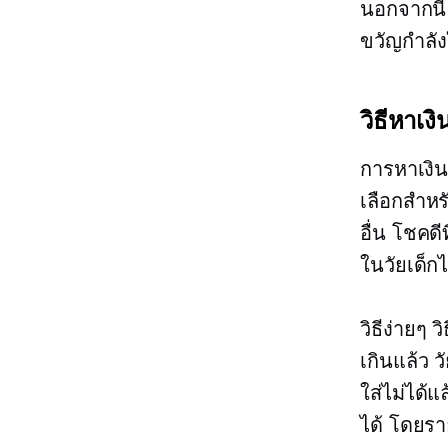
นอกจากนี้
ขวัญกำลั
วิธีหาเง
การหาเงิน
เลือกสำหรั
อื่น โชคดี
ในวัยเด็กไ
วิธีง่ายๆ 
เกินแล้ว ว
ใส่ไม่ได้
ได้ โดยร