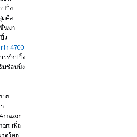
ปปิ้ง
ุดคือ
ขึ้นมา
ิ้ง
ว่า 4700
ารช้อปปิ้ง
์มช้อปปิ้ง
จขาย
่า
บ Amazon
rt เพื่อ
นาดใหญ่