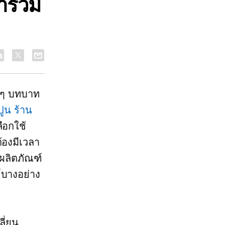
าร่วม
อยๆ บทบาท
ปูน
ร้าน
ือกใช้
องมีเวลา
รผลิตภัณฑ์
์บางอย่าง
ลี่ยน