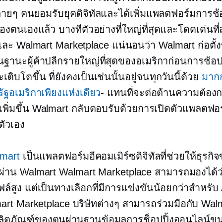
ายๆ คนยอมรับยุคดิจิทัลและได้เพิ่มแพลตฟอร์มการช้อ
งตนเองแล้ว บางทีตัวอย่างที่ใหญ่ที่สุดและโดดเด่นที่ส
ละ Walmart Marketplace แน่นอนว่า Walmart ก่อตั้ง
านะผู้ค้าปลีกรายใหญ่ที่สุดของอเมริกาก่อนการช้อปป
ติบโตขึ้น ที่ยังคงเป็นเช่นนั้นอยู่จนทุกวันนี้ด้วย
มากก
ัฐอเมริกาเพียงแห่งเดียว
- แทนที่จะต่อต้านความต้องก
่เพิ่มขึ้น Walmart กลับตอบรับด้วยการเปิดตัวแพลตฟอร
ตัวเอง
mart
เป็นแพลตฟอร์มอีคอมเมิร์ซดิจิทัลที่ช่วยให้ธุรกิ
ผ่าน Walmart Walmart Marketplace สามารถมองได้ว
ล์สูง
แต่เป็นทางเลือกที่มีการแข่งขันน้อยกว่าสำหรั
art Marketplace บริษัทต่างๆ สามารถร่วมมือกับ Walma
ลิตภัณฑ์ของตนผ่านฐานข้อมูลการช็อปปิ้งออนไลน์ข