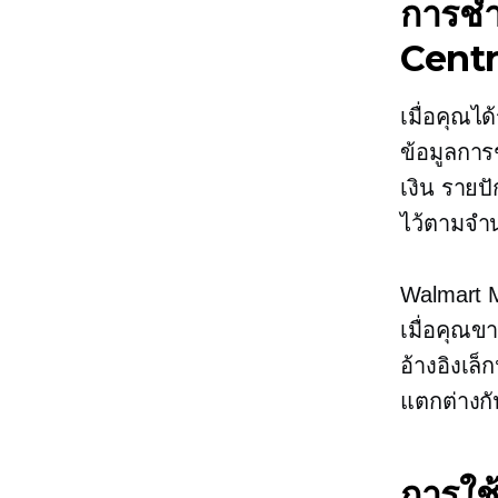
การชำ
Centr
เมื่อคุณได
ข้อมูลการ
เงิน
รายปั
ไว้ตามจำน
Walmart 
เมื่อคุณข
อ้างอิงเล
แตกต่างก
การใช