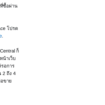
่ซื้อผ่าน
lace โปรด
e
.
Central ก็
งหน้าเว็บ
ค่รอการ
 2 ถึง 4
ื่อขาย