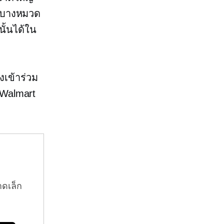
ู่บางหมวด
นั้นได้ใน
งเข้าร่วม
บ Walmart
าดเล็ก