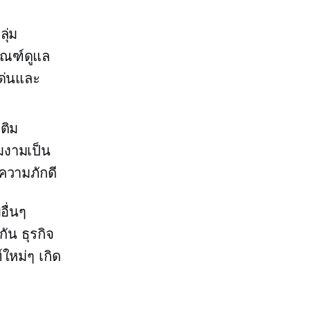
ุ่ม
ัณฑ์ดูแล
เด่นและ
ติม
มงามเป็น
ความภักดี
อื่นๆ
ัน ธุรกิจ
ใหม่ๆ เกิด