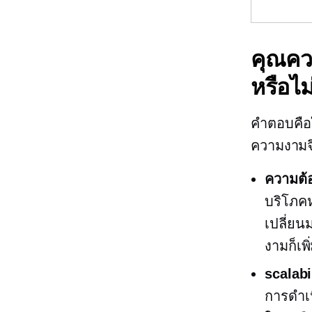
คุณควร
หรือไม
คำตอบคือใ
ความงามจึ
ความต้อ
บริโภคห
เปลี่ยน
งามก็เพิ
scalabi
การดำเน