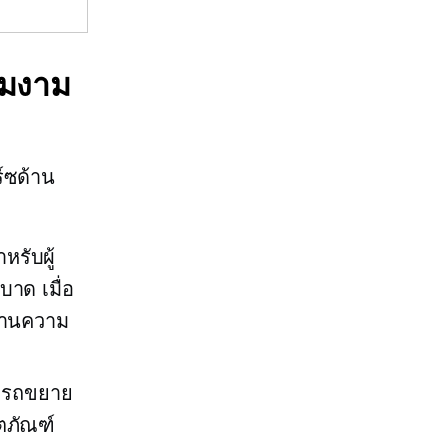
ามงาม
์ซด้าน
หรับผู้
ะบาด
เมื่อ
ด้านความ
มารถขยาย
ตภัณฑ์