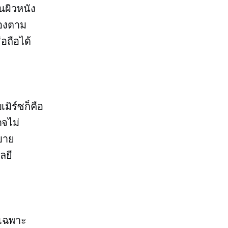
นผิวหนัง
้องตาม
อถือได้
ิร์ซก็คือ
าจไม่
ิบาย
ลยี
ยเฉพาะ