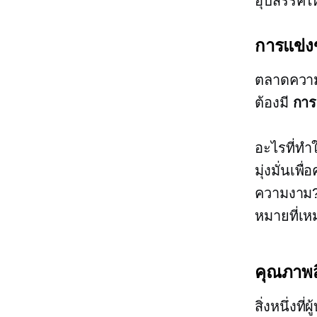
อุปสรรคให
การแข่งข
ตลาดความง
ต้องมี
การ
อะไรที่ทำ
มุ่งมั่นเพ
ความงาม? 
หมายที่เห
คุณภาพส
สิ่งหนึ่งท