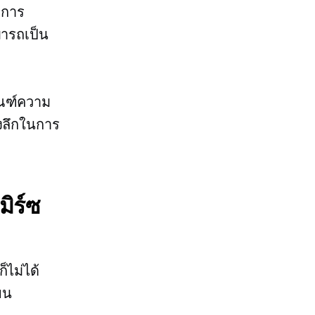
ะการ
มารถเป็น
ณฑ์ความ
ิงลึกในการ
ิร์ซ
ไม่ได้
ยน