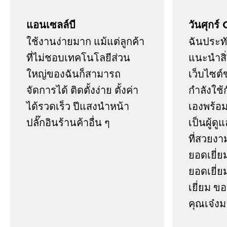
แอนเซลล์บี
วันศุกร์ 
ใช้งานง่ายมาก แม้แต่ลูกค้า
ฉันประทั
ที่ไม่ชอบเทคโนโลยีส่วน
แนะนำสิ่ง
ใหญ่ของฉันก็สามารถ
เว็บไซต์
จัดการได้ ติดตั้งง่าย ตั้งค่า
กำลังใช้
ได้รวดเร็ว ปีแสงนำหน้า
เองพร้อมก
ปลั๊กอินร้านค้าอื่น ๆ
เป็นผู้ด
ที่สวยงา
ยอดเยี่ย
ยอดเยี่ยม
เยี่ยม 
คุณเจ๋งม