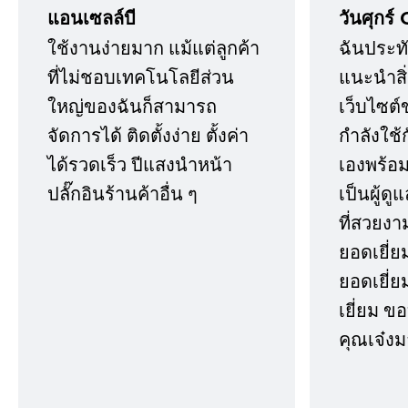
แอนเซลล์บี
วันศุกร์ 
ใช้งานง่ายมาก แม้แต่ลูกค้า
ฉันประทั
ที่ไม่ชอบเทคโนโลยีส่วน
แนะนำสิ่ง
ใหญ่ของฉันก็สามารถ
เว็บไซต์
จัดการได้ ติดตั้งง่าย ตั้งค่า
กำลังใช้
ได้รวดเร็ว ปีแสงนำหน้า
เองพร้อมก
ปลั๊กอินร้านค้าอื่น ๆ
เป็นผู้ด
ที่สวยงา
ยอดเยี่ย
ยอดเยี่ยม
เยี่ยม 
คุณเจ๋งม