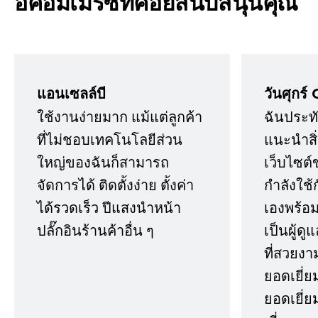
อีคอมเมิร์ซที่คอยสนับสนุนคุณ
แอนเซลล์บี
วันศุกร์ 
ใช้งานง่ายมาก แม้แต่ลูกค้า
ฉันประทั
ที่ไม่ชอบเทคโนโลยีส่วน
แนะนำสิ่ง
ใหญ่ของฉันก็สามารถ
เว็บไซต์
จัดการได้ ติดตั้งง่าย ตั้งค่า
กำลังใช้
ได้รวดเร็ว ปีแสงนำหน้า
เองพร้อมก
ปลั๊กอินร้านค้าอื่น ๆ
เป็นผู้ด
ที่สวยงา
ยอดเยี่ย
ยอดเยี่ยม