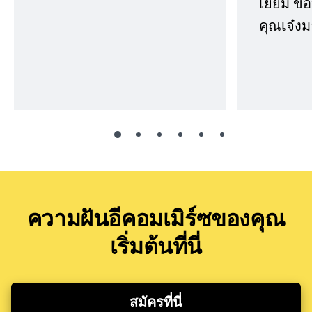
เยี่ยม 
คุณเจ๋งม
ความฝันอีคอมเมิร์ซของคุณ
เริ่มต้นที่นี่
สมัครที่นี่