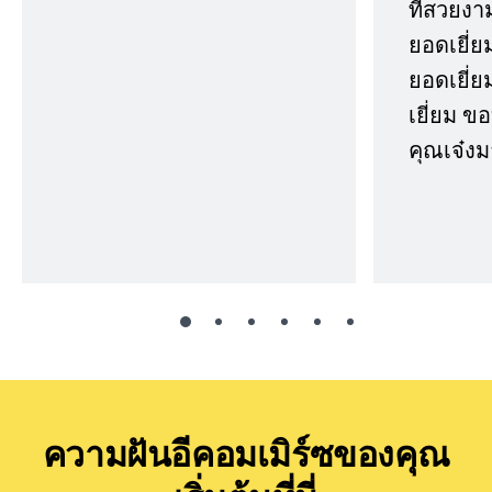
ที่สวยงา
ยอดเยี่ย
ยอดเยี่ยม
เยี่ยม 
คุณเจ๋งม
ความฝันอีคอมเมิร์ซของคุณ