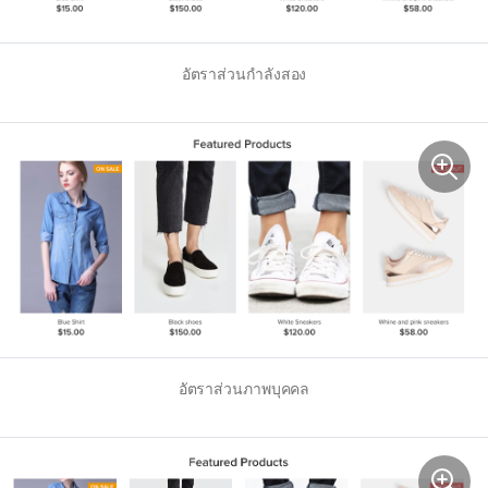
อัตราส่วนกำลังสอง
อัตราส่วนภาพบุคคล