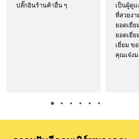
ปลั๊กอินร้านค้าอื่น ๆ
เป็นผู้ด
ที่สวยงา
ยอดเยี่ย
ยอดเยี่ยม
เยี่ยม 
คุณเจ๋งม