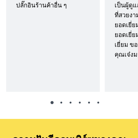
ปลั๊กอินร้านค้าอื่น ๆ
เป็นผู้ด
ที่สวยงา
ยอดเยี่ย
ยอดเยี่ยม
เยี่ยม 
คุณเจ๋งม