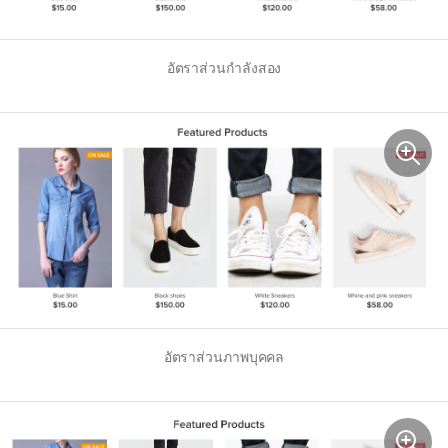
อัตราส่วนกำลังสอง
อัตราส่วนภาพบุคคล