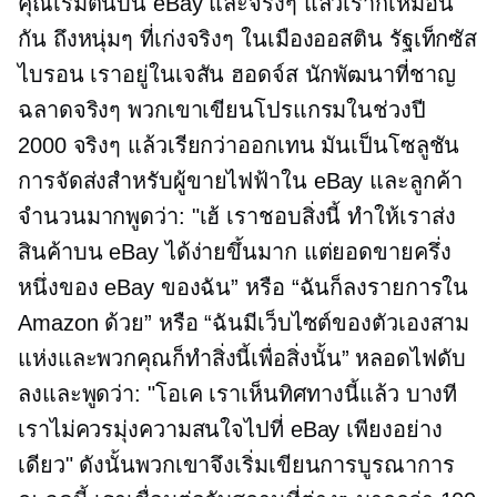
คุณเริ่มต้นบน eBay และจริงๆ แล้วเราก็เหมือน
กัน ถึงหนุ่มๆ ที่เก่งจริงๆ ในเมืองออสติน รัฐเท็กซัส
ไบรอน เราอยู่ในเจสัน ฮอดจ์ส นักพัฒนาที่ชาญ
ฉลาดจริงๆ พวกเขาเขียนโปรแกรมในช่วงปี
2000 จริงๆ แล้วเรียกว่าออกเทน มันเป็นโซลูชัน
การจัดส่งสำหรับผู้ขายไฟฟ้าใน eBay และลูกค้า
จำนวนมากพูดว่า: "เฮ้ เราชอบสิ่งนี้ ทำให้เราส่ง
สินค้าบน eBay ได้ง่ายขึ้นมาก แต่ยอดขายครึ่ง
หนึ่งของ eBay ของฉัน” หรือ “ฉันก็ลงรายการใน
Amazon ด้วย” หรือ “ฉันมีเว็บไซต์ของตัวเองสาม
แห่งและพวกคุณก็ทำสิ่งนี้เพื่อสิ่งนั้น” หลอดไฟดับ
ลงและพูดว่า: "โอเค เราเห็นทิศทางนี้แล้ว บางที
เราไม่ควรมุ่งความสนใจไปที่ eBay เพียงอย่าง
เดียว" ดังนั้นพวกเขาจึงเริ่มเขียนการบูรณาการ