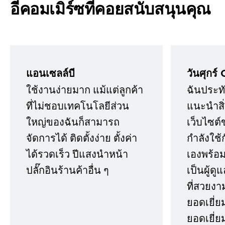
อีคอมเมิร์ซที่คอยสนับสนุนคุณ
แอนเซลล์บี
วันศุกร์ 
ใช้งานง่ายมาก แม้แต่ลูกค้า
ฉันประทั
ที่ไม่ชอบเทคโนโลยีส่วน
แนะนำสิ่ง
ใหญ่ของฉันก็สามารถ
เว็บไซต์
จัดการได้ ติดตั้งง่าย ตั้งค่า
กำลังใช้
ได้รวดเร็ว ปีแสงนำหน้า
เองพร้อมก
ปลั๊กอินร้านค้าอื่น ๆ
เป็นผู้ด
ที่สวยงา
ยอดเยี่ย
ยอดเยี่ยม