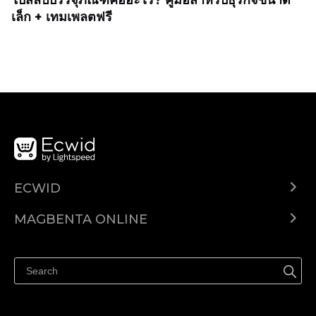
เล็ก + เทมเพลตฟรี
ECWID
Ecwid.com
MAGBENTA ONLINE
Help center
Ibenta kahit saan
Ibenta sa Facebook