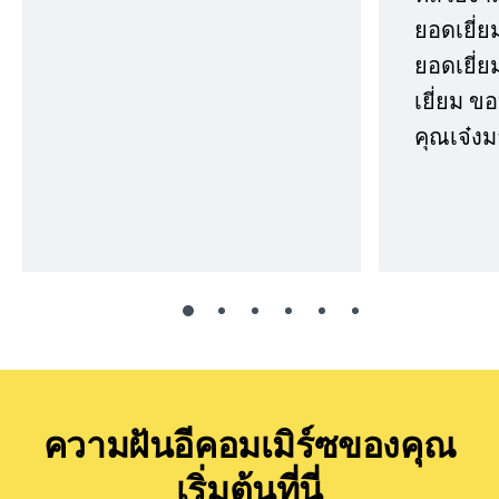
ยอดเยี่ย
ยอดเยี่ยม
เยี่ยม 
คุณเจ๋งม
ความฝันอีคอมเมิร์ซของคุณ
เริ่มต้นที่นี่