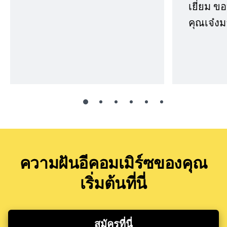
เยี่ยม 
คุณเจ๋งม
ความฝันอีคอมเมิร์ซของคุณ
เริ่มต้นที่นี่
สมัครที่นี่