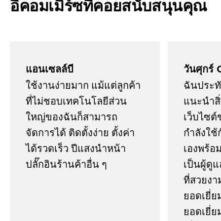
อีคอมเมิร์ซที่คอยสนับสนุนคุณ
แอนเซลล์บี
วันศุกร์ 
ใช้งานง่ายมาก แม้แต่ลูกค้า
ฉันประทั
ที่ไม่ชอบเทคโนโลยีส่วน
แนะนำสิ่ง
ใหญ่ของฉันก็สามารถ
เว็บไซต์
จัดการได้ ติดตั้งง่าย ตั้งค่า
กำลังใช้
ได้รวดเร็ว ปีแสงนำหน้า
เองพร้อมก
ปลั๊กอินร้านค้าอื่น ๆ
เป็นผู้ด
ที่สวยงา
ยอดเยี่ย
ยอดเยี่ยม