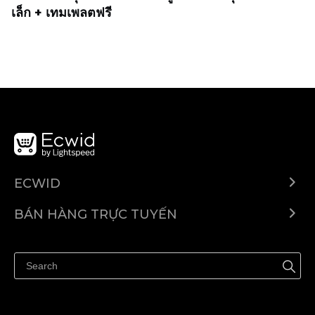
เล็ก + เทมเพลตฟรี
ECWID
Ecwid.com
BÁN HÀNG TRỰC TUYẾN
Trung tâm trợ giúp
Bán ở bất cứ đâu
Quảng bá ở bất cứ đâu
Kiểm soát mọi thứ