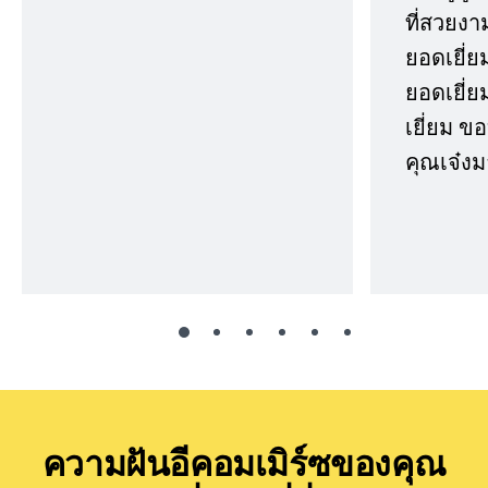
ที่สวยงา
ยอดเยี่ย
ยอดเยี่ยม
เยี่ยม 
คุณเจ๋งม
ความฝันอีคอมเมิร์ซของคุณ