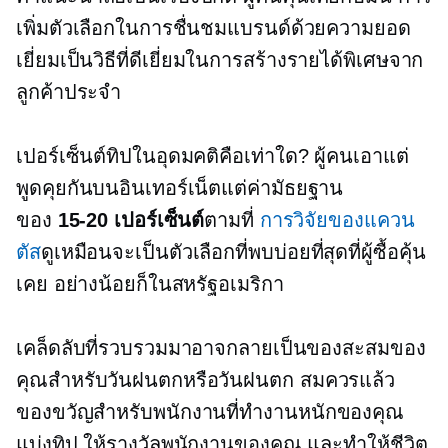
เพิ่มตัวเลือกในการชื่นชมแบรนด์ด้วยความยอด
เยี่ยมเป็นวิธีที่ดีเยี่ยมในการสร้างรายได้พิเศษจาก
ลูกค้าประจำ
เปอร์เซ็นต์ทิปในอุดมคติคือเท่าใด? ผู้คนเอาแต่
พูดคุยกันบนอินเทอร์เน็ตแต่ค่ามัธยฐาน
ของ
15-20
เปอร์เซ็นต์
ตามที่
การวิจัยของแควน
ตัส
ดูเหมือนจะเป็นตัวเลือกที่พบบ่อยที่สุดที่ผู้ซื้อคุ้น
เคย อย่างน้อยก็ในสหรัฐอเมริกา
เคล็ดลับที่รวบรวมมาอาจกลายเป็นของสะสมของ
คุณสำหรับวันฝนตกหรือวันฝนตก
สมควรแล้ว
ของขวัญสำหรับพนักงานที่ทำงานหนักของคุณ
แบ่งทิป ให้รางวัลพนักงานของคุณ และทำให้ชีวิต