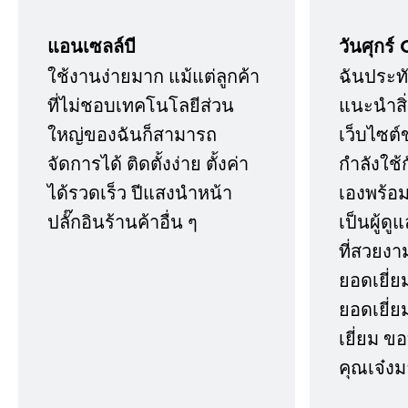
แอนเซลล์บี
วันศุกร์ 
ใช้งานง่ายมาก แม้แต่ลูกค้า
ฉันประทั
ที่ไม่ชอบเทคโนโลยีส่วน
แนะนำสิ่ง
ใหญ่ของฉันก็สามารถ
เว็บไซต์
จัดการได้ ติดตั้งง่าย ตั้งค่า
กำลังใช้
ได้รวดเร็ว ปีแสงนำหน้า
เองพร้อมก
ปลั๊กอินร้านค้าอื่น ๆ
เป็นผู้ด
ที่สวยงา
ยอดเยี่ย
ยอดเยี่ยม
เยี่ยม 
คุณเจ๋งม