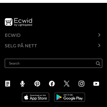
ECWID
Ecwid.com
SELG PÅ NETT
Pris
Selg hvor som helst
Hjelpesenter
Selg på Facebook
Selg på Instagram