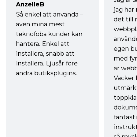
AnzelleB
jag ha
Så enkel att använda –
det till
även mina mest
webbpla
teknofoba kunder kan
använde
hantera. Enkel att
egen bu
installera, snabb att
med fyr
installera. Ljusår före
är webb
andra butiksplugins.
Vacker 
utmärkt
toppkla
dokume
fantast
instruk
så myck