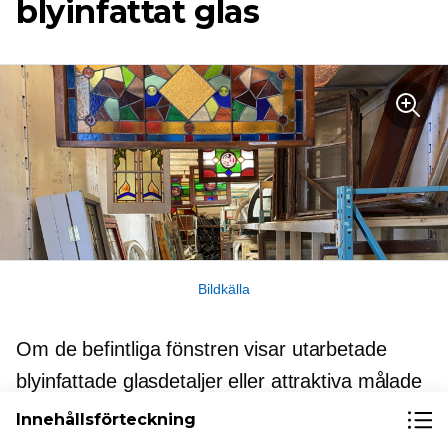
blyinfattat glas
Bildkälla
Om de befintliga fönstren visar utarbetade
blyinfattade glasdetaljer eller attraktiva målade
glasdetaljer kan de vara värda mycket pengar.
Innehållsförteckning
Antika målat glaskomponenter kan variera från