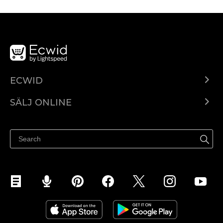
ECWID
Ecwid.com
SÄLJ ONLINE
Pris
Sälj överallt
Hjälpcenter
Sälj på Facebook
Sälj på Instagram