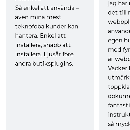
jag ha
Så enkel att använda –
det till
även mina mest
webbpla
teknofoba kunder kan
använde
hantera. Enkel att
egen bu
installera, snabb att
med fyr
installera. Ljusår före
är webb
andra butiksplugins.
Vacker 
utmärkt
toppkla
dokume
fantast
instruk
så myck