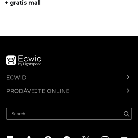
+ gratis mall
ECWID
Ecwid.com
PRODÁVEJTE ONLINE
Ceny
Prodávejte všude
Centrum nápovědy
Prodávejte na Facebooku
Prodávejte na Instagramu