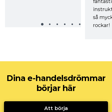
fantast
instruk
så myck
rockar!
Dina e-handelsdrömmar
börjar här
Att börja