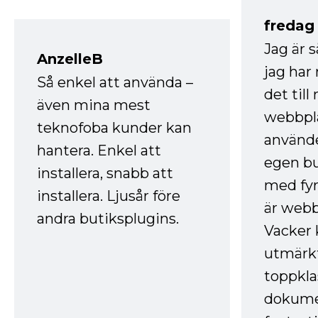
fredag ​
Jag är 
AnzelleB
jag ha
Så enkel att använda –
det till
även mina mest
webbpla
teknofoba kunder kan
använde
hantera. Enkel att
egen bu
installera, snabb att
med fyr
installera. Ljusår före
är webb
andra butiksplugins.
Vacker 
utmärkt
toppkla
dokume