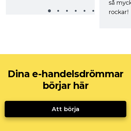
så myck
rockar!
Dina e-handelsdrömmar
börjar här
Att börja