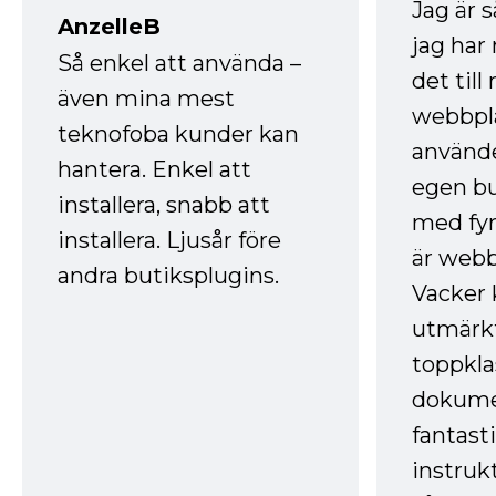
Jag är 
AnzelleB
jag ha
Så enkel att använda –
det till
även mina mest
webbpla
teknofoba kunder kan
använde
hantera. Enkel att
egen bu
installera, snabb att
med fyr
installera. Ljusår före
är webb
andra butiksplugins.
Vacker 
utmärkt
toppkla
dokume
fantast
instruk