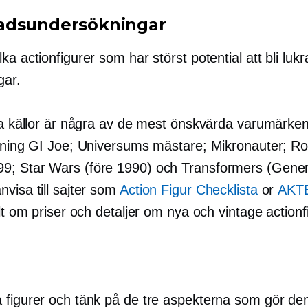
adsundersökningar
ka actionfigurer som har störst potential att bli lukr
gar.
ika källor är några av de mest önskvärda varumärken
ljning GI Joe; Universums mästare; Mikronauter; R
99; Star Wars
(före 1990)
och Transformers (Genera
visa till sajter som
Action Figur Checklista
or
AKT
llt om priser och detaljer om nya och vintage actionf
 figurer och tänk på de tre aspekterna som gör d