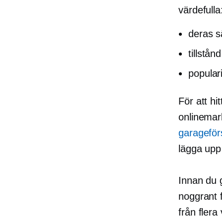
värdefulla
deras s
tillstånd
populari
För att hi
onlinemar
garageförs
lägga upp
Innan du 
noggrant f
från flera