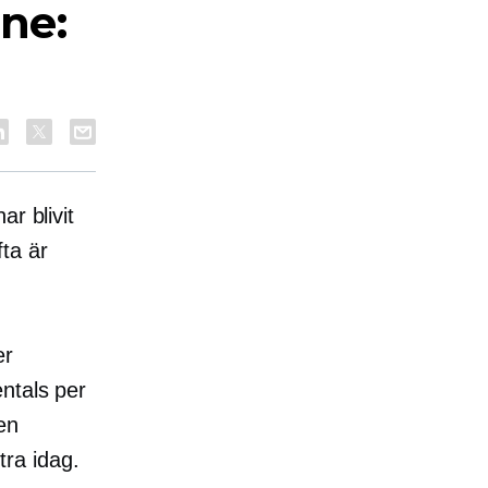
ine:
r blivit
ta är
er
ntals per
en
ra idag.