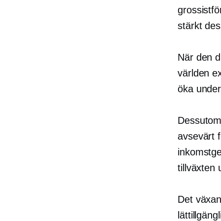
grossistf
stärkt de
När den d
världen e
öka under
Dessutom ö
avsevärt f
inkomstgen
tillväxte
Det växan
lättillgän