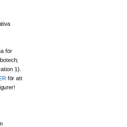
ativa
a för
obotech;
tion 1).
ER
för att
igurer!
em