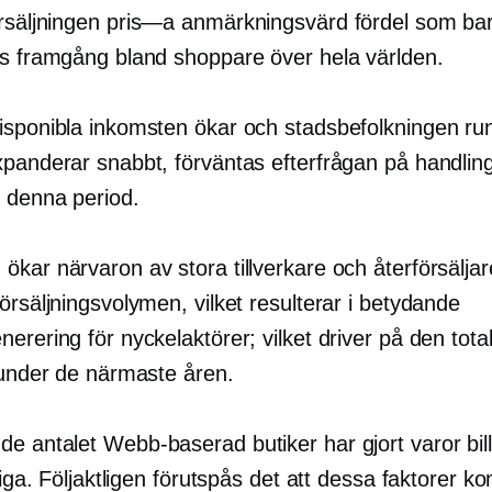
örsäljningen
pris—a
anmärkningsvärd fördel som bar
ss framgång bland shoppare över hela världen.
isponibla inkomsten ökar och stadsbefolkningen run
xpanderar snabbt, förväntas efterfrågan på handling
 denna period.
kar närvaron av stora tillverkare och återförsäljar
örsäljningsvolymen, vilket resulterar i betydande
erering för nyckelaktörer; vilket driver på den tota
n under de närmaste åren.
de antalet
Webb-baserad
butiker har gjort varor bil
gliga. Följaktligen förutspås det att dessa faktorer k