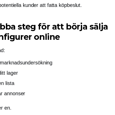
otentiella kunder att fatta köpbeslut.
bba steg för att börja sälja
nfigurer online
nd:
 marknadsundersökning
itt lager
n lista
ar annonser
er en.