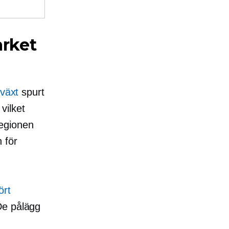
arket
lväxt
spurt
vilket
egionen
 för
ört
 De
pålägg