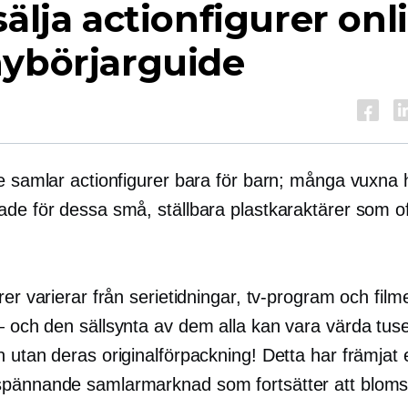
sälja actionfigurer onl
nybörjarguide
e samlar actionfigurer bara för barn; många vuxna ha
ade för dessa små, ställbara plastkaraktärer som of
rer varierar från serietidningar, tv-program och film
 och
den sällsynta av dem alla kan vara värda tuse
 utan deras originalförpackning! Detta har främjat 
pännande samlarmarknad som fortsätter att blomst