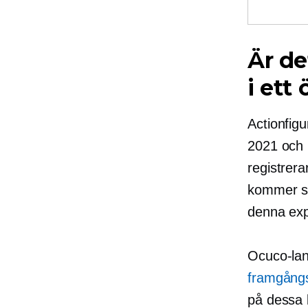
Är de
i ett
Actionfig
2021 och 
registrer
kommer sa
denna exp
Ocuco-la
framgångs
på dessa 