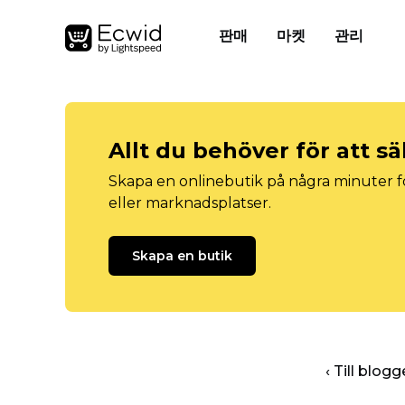
판매
마켓
관리
Allt du behöver för att sä
Skapa en onlinebutik på några minuter fö
eller marknadsplatser.
Skapa en butik
‹ Till blo