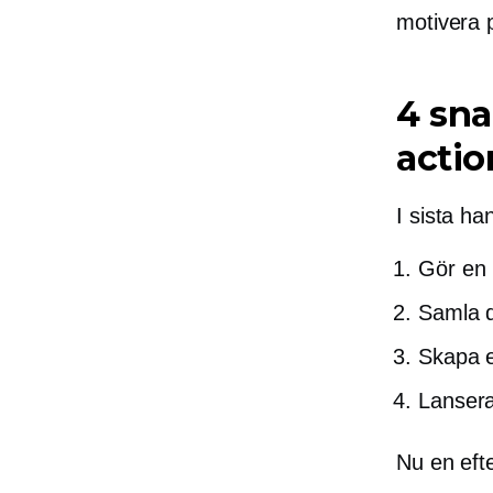
motivera p
4 sna
actio
I sista ha
Gör en
Samla d
Skapa e
Lanser
Nu en eft