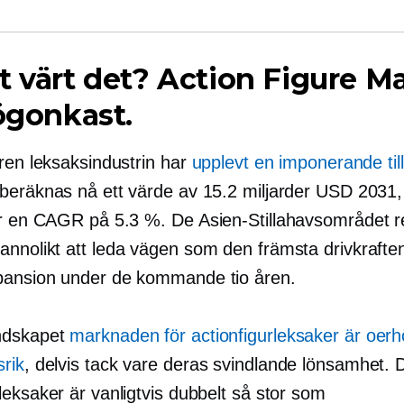
t värt det? Action Figure M
 ögonkast.
uren leksaksindustrin har
upplevt en imponerande til
beräknas nå ett värde av 15.2 miljarder USD 2031, 
ar en CAGR på 5.3 %. De
Asien-Stillahavsområdet
r
nnolikt att leda vägen som den främsta drivkraften
ansion under de kommande tio åren.
ndskapet
marknaden för actionfigurleksaker är oerh
rik
, delvis tack vare deras svindlande lönsamhet.
leksaker är vanligtvis dubbelt så stor som