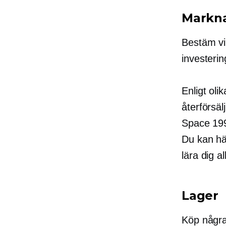
Markn
Bestäm vil
investerin
Enligt ol
återförsä
Space 19
Du kan hän
lära dig a
Lager
Köp några