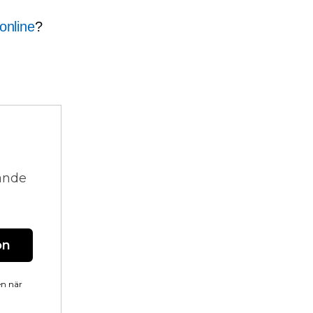
 online
?
vande
on
en när