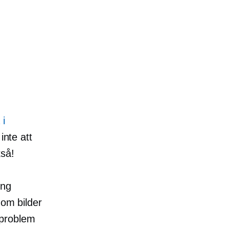
 i
inte att
kså!
ing
 om bilder
a problem