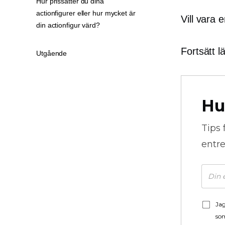
Hur prissätter du dina
actionfigurer eller hur mycket är
Vill vara 
din actionfigur värd?
Fortsätt l
Utgående
Hu
Tips 
entre
Jag
som