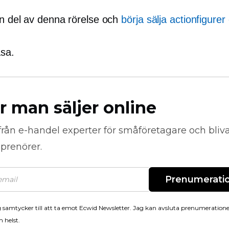
en del av denna rörelse och
börja sälja actionfigurer
äsa.
r man säljer online
från
e-handel
experter för småföretagare och bli
prenörer.
Prenumerati
 samtycker till att ta emot Ecwid Newsletter. Jag kan avsluta prenumeration
 helst.