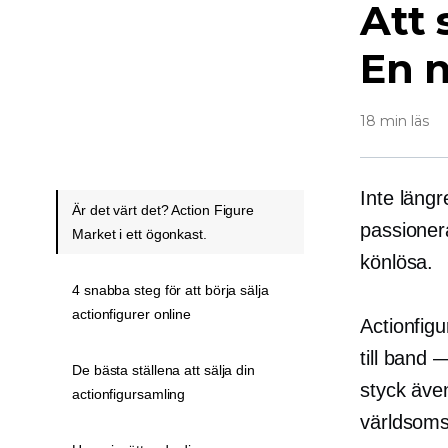
Att 
En 
18 min läs
Inte längr
Är det värt det? Action Figure
passioner
Market i ett ögonkast.
könlösa.
4 snabba steg för att börja sälja
actionfigurer online
Actionfigu
till
band —
De bästa ställena att sälja din
styck även
actionfigursamling
världsoms