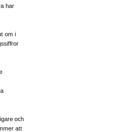
a har
t om i
ssiffror
e
la
ligare och
ommer att