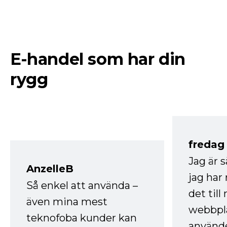
E-handel som har din
rygg
fredag ​
Jag är 
AnzelleB
jag ha
Så enkel att använda –
det till
även mina mest
webbpla
teknofoba kunder kan
använde