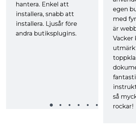
hantera. Enkel att
egen bu
installera, snabb att
med fyr
installera. Ljusår före
är webb
andra butiksplugins.
Vacker 
utmärkt
toppkla
dokume
fantast
instruk
så myck
rockar!