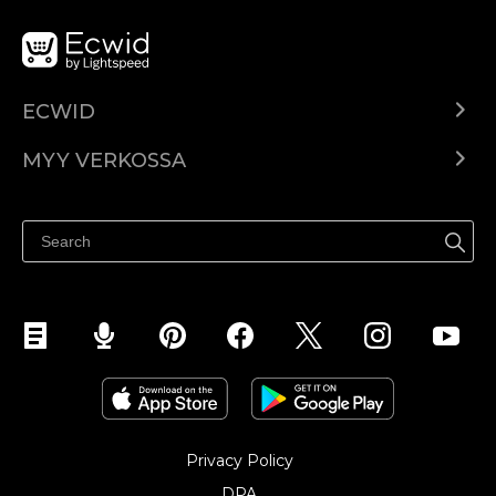
ECWID
Ecwid.com
MYY VERKOSSA
Hinnoittelu
Myy kaikkialla
Ohjekeskus
Myy Facebookissa
Myy Instagramissa
Privacy Policy
DPA