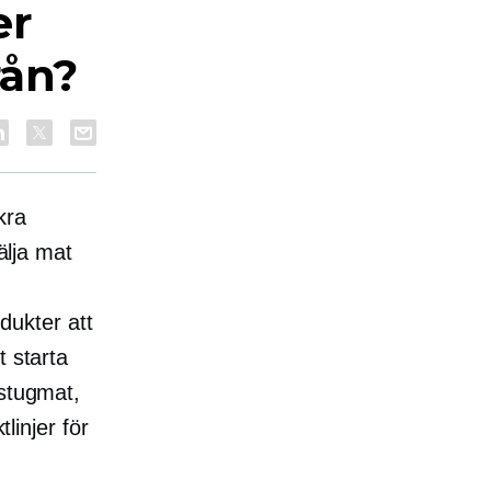
er
rån?
kra
sälja mat
ukter att
t starta
 stugmat,
linjer för