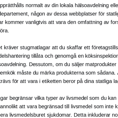
prätthålls normalt av din lokala hälsoavdelning eller
departement, någon av dessa webbplatser för statli
ar kommer vanligtvis att vara den omfattning av for
öra.
t kräver stugmatlagar att du skaffar ett företagstill
delshantering
tillåta och genomgå en köksinspektion
lsoavdelning. Dessutom, om du säljer matprodukte
t hemkök måste du märka produkterna som sådana. 
ävs för att vara i etiketten beror på dina statliga la
gar begränsar vilka typer av livsmedel som du kan 
nnolikt att vara begränsad till livsmedel som inte
cera
livsmedelsburet
sjukdomar. Detta inkluderar no