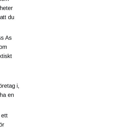
heter
 att du
ss As
som
tiskt
retag i,
 ha en
ett
ör