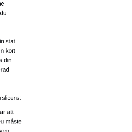
ne
 du
n stat.
n kort
a din
erad
rslicens:
ar att
 Du måste
ksom