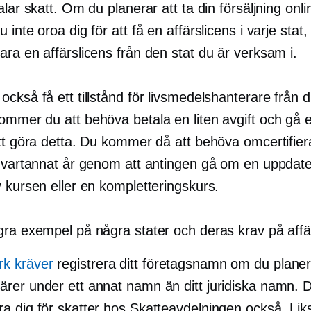
alar skatt. Om du planerar att ta din försäljning onli
 inte oroa dig för att få en affärslicens i varje stat,
ra en affärslicens från den stat du är verksam i.
ckså få ett tillstånd för livsmedelshanterare från di
ommer du att behöva betala en liten avgift och gå e
att göra detta. Du kommer då att behöva omcertifier
g vartannat år genom att antingen gå om en uppdat
 kursen eller en kompletteringskurs.
gra exempel på några stater och deras krav på affä
k kräver
registrera ditt företagsnamn om du planer
färer under ett annat namn än ditt juridiska namn.
era dig för skatter hos Skatteavdelningen också. Li