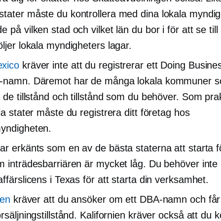
tater måste du kontrollera med dina lokala myndig
 på vilken stad och vilket län du bor i för att se till
öljer lokala myndigheters lagar.
xico
kräver inte att du registrerar ett Doing Busine
)-namn. Däremot har de många lokala kommuner 
r de tillstånd och tillstånd som du behöver. Som prak
la stater måste du registrera ditt företag hos
yndigheten.
ar erkänts som en av de bästa staterna att starta fö
m inträdesbarriären är mycket låg. Du behöver inte
ffärslicens i Texas för att starta din verksamhet.
ien
kräver att du ansöker om ett DBA-namn och får 
rsäljningstillstånd. Kalifornien kräver också att du k