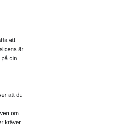
ffa ett
slicens är
t på din
t
äver att du
 även om
er kräver