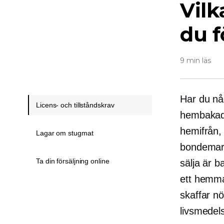
Vilk
du f
9 min läs
Har du nå
Licens- och tillståndskrav
hembakade
hemifrån, 
Lagar om stugmat
bondemark
Ta din försäljning online
sälja är b
ett hemma
skaffar nö
livsmedel