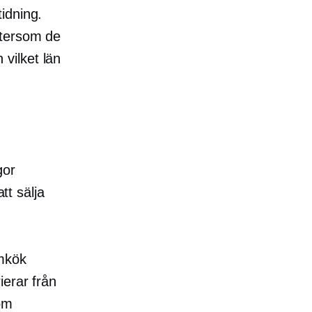
tidning.
ftersom de
vilket län
gor
tt sälja
emkök
ierar från
 om