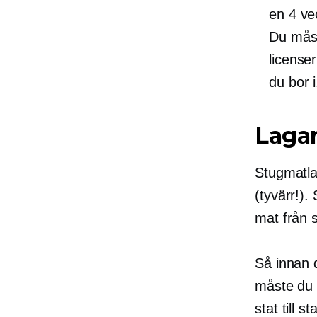
en
4 ve
Du måst
license
du bor i
Laga
Stugmatla
(tyvärr!).
mat från 
Så innan 
måste du 
stat till s