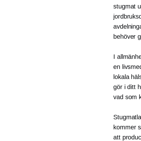
stugmat up
jordbruks
avdelning
behöver g
I allmänhe
en
livsme
lokala hä
gör i dit
vad som kr
Stugmatla
kommer sa
att produ