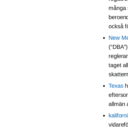
många s
beroende
också f
New Me
(“DBA”
reglera
taget al
skattem
Texas
h
efterso
allmän a
kaliforn
vidarefö