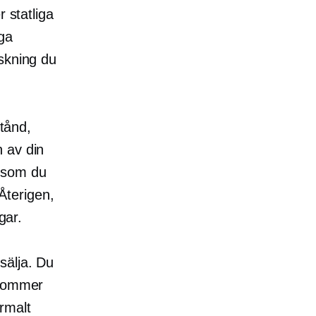
 statliga
ga
skning du
stånd,
 av din
r som du
Återigen,
gar.
sälja. Du
 kommer
rmalt