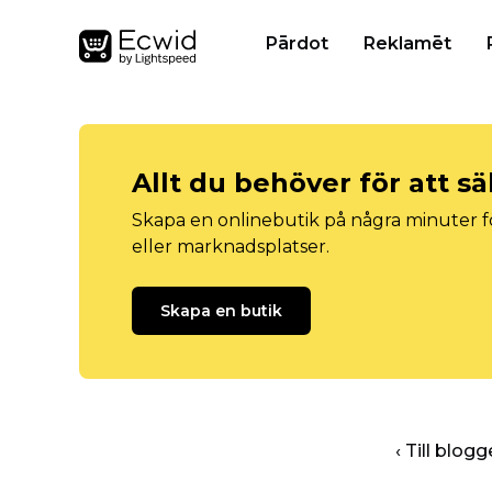
Pārdot
Reklamēt
Allt du behöver för att sä
Skapa en onlinebutik på några minuter fö
eller marknadsplatser.
Skapa en butik
‹ Till blo