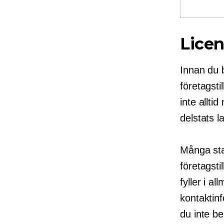
Licen
Innan du 
företagsti
inte allti
delstats l
Många sta
företagstil
fyller i a
kontaktinf
du inte be