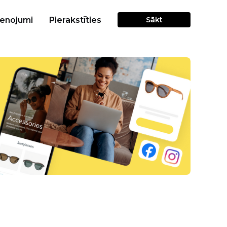
cenojumi
Pierakstīties
Sākt