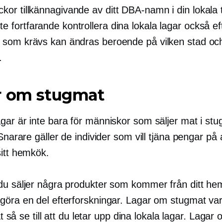
ckor
tillkännagivande av ditt DBA-namn i din lokala 
e fortfarande kontrollera dina lokala lagar också e
r som krävs kan ändras beroende på vilken stad och 
.
r om stugmat
gar är inte bara för människor som säljer mat i stu
 Snarare gäller de individer som vill tjäna pengar på a
sitt hemkök.
du säljer några produkter som kommer från ditt h
göra en del efterforskningar. Lagar om stugmat var
tat så se till att du letar upp dina lokala lagar. Lagar