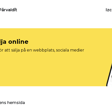
Pārvaldīt
Iz
lja online
r att sälja på en webbplats, sociala medier
ggens hemsida