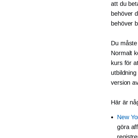
att du bet
behöver du
behöver ba
Du måste o
Normalt k
kurs för 
utbildnin
version av
Här är nå
New Yor
göra af
registr