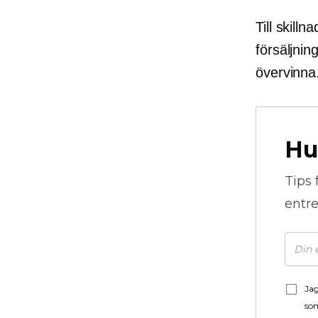
Till skill
försäljni
övervinna.
Hu
Tips 
entre
Jag
som