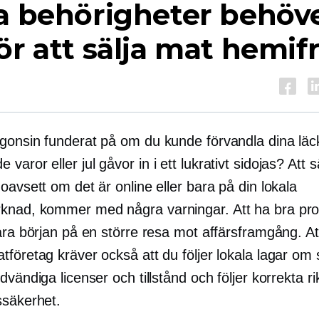
a behörigheter behöv
ör att sälja mat hemif
gonsin funderat på om du kunde förvandla dina läc
 varor eller jul
gåvor
in i ett lukrativt sidojas? Att 
oavsett om det är online eller bara på din lokala
nad, kommer med några varningar. Att ha bra prod
ara början på en större resa mot affärsframgång. At
tföretag kräver också att du följer lokala lagar om
dvändiga licenser och tillstånd och följer korrekta rikt
ssäkerhet.