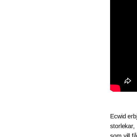
Ecwid erbj
storlekar,
som vill f