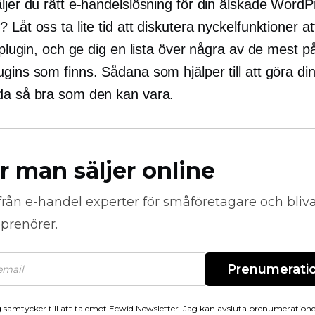
ljer du rätt e-handelslösning för din älskade WordP
 Låt oss ta lite tid att diskutera nyckelfunktioner at
t plugin, och ge dig en lista över några av de mest pål
gins som finns. Sådana som hjälper till att göra din
da så bra som den kan vara.
r man säljer online
från
e-handel
experter för småföretagare och bli
prenörer.
Prenumerati
 samtycker till att ta emot Ecwid Newsletter. Jag kan avsluta prenumeration