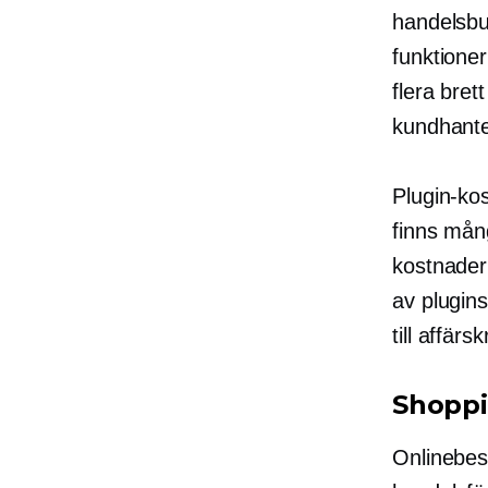
handelsbu
funktioner
flera bret
kundhante
Plugin-kos
finns mång
kostnader
av plugins
till
affärskr
Shoppi
Onlinebest