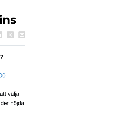
ins
s?
00
tt välja
nder nöjda