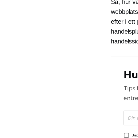
Så, hur vä
webbplats?
efter i et
handelsplu
handelssi
Hu
Tips 
entre
Jag