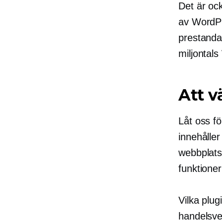
Det är ock
av WordPre
prestandan
miljontals
Att v
Låt oss fö
innehålle
webbplats.
funktioner
Vilka plug
handelsve