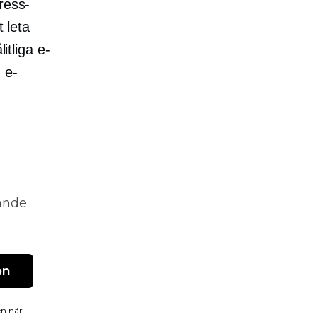
ress-
t leta
itliga e-
 e-
vande
on
en när