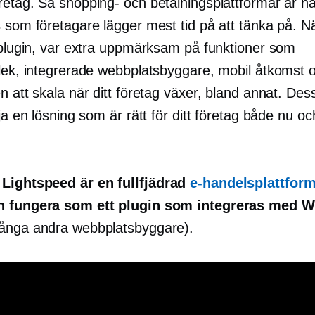
etag. Så shopping- och betalningsplattformar är nat
 som företagare lägger mest tid på att tänka på. Nä
t plugin, var extra uppmärksam på funktioner som
rlek, integrerade webbplatsbyggare, mobil åtkomst 
n att skala när ditt företag växer, bland annat. Des
lja en lösning som är rätt för ditt företag både nu och
.
 Lightspeed är en
fullfjädrad
e-handelsplattfor
n fungera som ett plugin som integreras med 
ånga andra webbplatsbyggare).