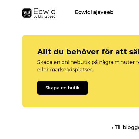
Ecwidi ajaveeb
Allt du behöver för att sä
Skapa en onlinebutik på några minuter fö
eller marknadsplatser.
Skapa en butik
‹ Till blo