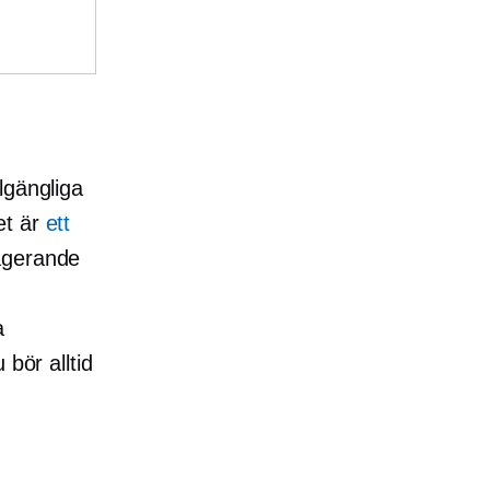
lgängliga
et är
ett
gagerande
a
bör alltid