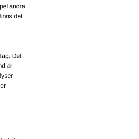
mpel andra
finns det
tag. Det
nd är
lyser
mer