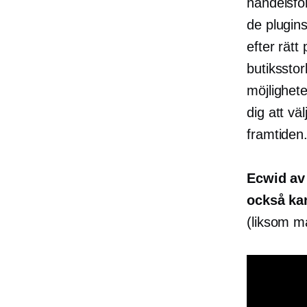
handelsför
de plugins
efter rät
butikssto
möjlighete
dig att vä
framtiden
Ecwid av
också ka
(liksom m