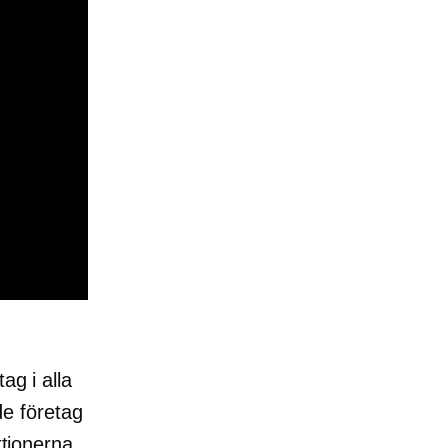
ag i alla
ade företag
ktionerna