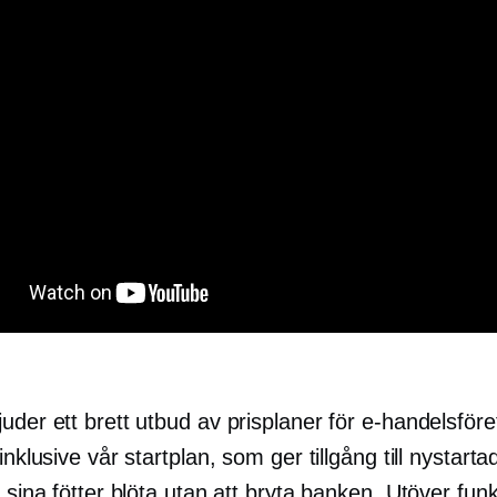
uder ett brett utbud av prisplaner för e-handelsföret
 inklusive vår startplan, som ger tillgång till nystart
å sina fötter blöta utan att bryta banken. Utöver fun