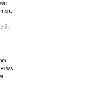
onen
timera
e år.
som
dPress-
ya