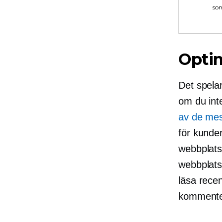
som
Optim
Det spelar
om du int
av de mes
för kunde
webbplatse
webbplatse
läsa rece
kommenter