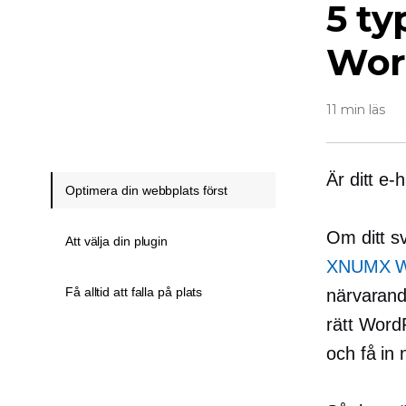
5 ty
Wor
11 min läs
Är ditt e
Optimera din webbplats först
Om ditt s
Att välja din plugin
XNUMX Wo
Få alltid att falla på plats
närvarande
rätt WordP
och få in 