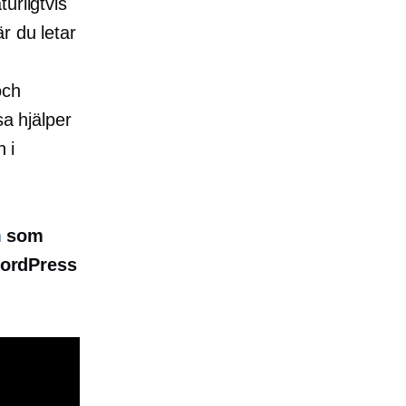
urligtvis
r du letar
och
sa hjälper
 i
m
som
WordPress