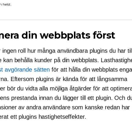
 helst.
era din webbplats först
 ingen roll hur många användbara plugins du har til
e kan behålla kunder på din webbplats. Lasthastigh
t avgörande sätten
för att hålla din webbplats en
rna. Eftersom plugins är kända för att långsamma
r bör du vidta alla möjliga åtgärder för att optimer
ns prestanda innan du lägger till ett plugin. Och du 
nsioner av andra användare som kanske redan har
at ett plugins hastighetseffekter.