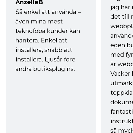
AnzelleB
jag ha
Så enkel att använda –
det till
även mina mest
webbpla
teknofoba kunder kan
använde
hantera. Enkel att
egen bu
installera, snabb att
med fyr
installera. Ljusår före
är webb
andra butiksplugins.
Vacker 
utmärkt
toppkla
dokume
fantast
instruk
så myck