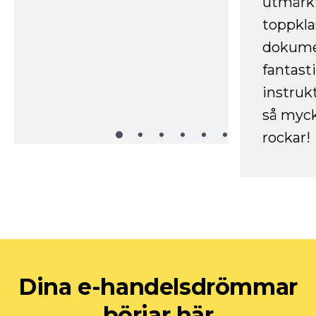
utmärkt
toppkla
dokume
fantast
instruk
så myck
rockar!
Dina e-handelsdrömmar
börjar här