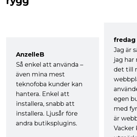
rygg
fredag ​
Jag är 
AnzelleB
jag ha
Så enkel att använda –
det till
även mina mest
webbpla
teknofoba kunder kan
använde
hantera. Enkel att
egen bu
installera, snabb att
med fyr
installera. Ljusår före
är webb
andra butiksplugins.
Vacker 