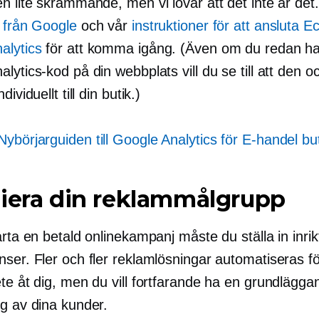
n lite skrämmande, men vi lovar att det inte är de
 från Google
och vår
instruktioner för att ansluta Ecw
alytics
för att komma igång. (Även om du redan ha
lytics-kod på din webbplats vill du se till att den o
dividuellt till din butik.)
Nybörjarguiden till Google Analytics för
E-handel
but
iera din reklammålgrupp
arta en betald onlinekampanj måste du ställa in inrik
ser. Fler och fler reklamlösningar automatiseras fö
te åt dig, men du vill fortfarande ha en grundlägga
ng av dina kunder.