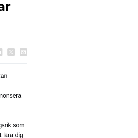
ar
kan
nnonsera
ngsrik som
 lära dig