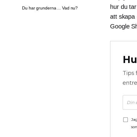
hur du tar
Du har grunderna ... Vad nu?
att skapa
Google Sh
Hu
Tips 
entre
Jag
som