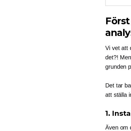
Först
analy
Vi vet att
det?! Men 
grunden p
Det tar b
att ställa 
1. Inst
Även om d