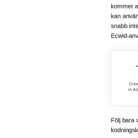
kommer att
kan använ
snabb inte
Ecwid-an
Följ bara
kodningsk