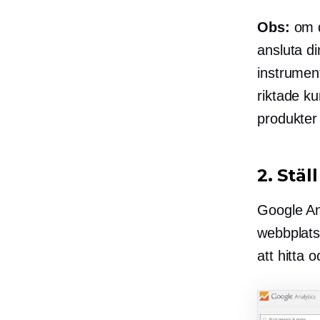
Obs:
om d
ansluta di
instrumen
riktade ku
produkter
2. Stäl
Google An
webbplats
att hitta