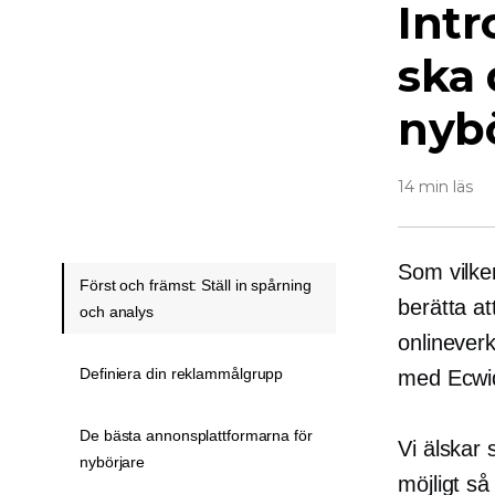
Intr
ska 
nyb
14 min läs
Som vilke
Först och främst: Ställ in spårning
berätta at
och analys
onlinever
Definiera din reklammålgrupp
med Ecwid 
De bästa annonsplattformarna för
Vi älskar 
nybörjare
möjligt så