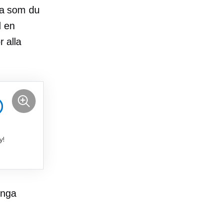
ata som du
d en
r alla
Inga