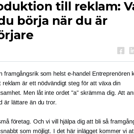
oduktion till reklam: V
du börja när du är
örjare
n framgångsrik som helst
e-handel
Entreprenören 
t reklam är ett nödvändigt steg för att växa din
ksamhet. Men låt inte ordet "a" skrämma dig. Att a
är lättare än du tror.
små företag. Och vi vill hjälpa dig att bli så framgå
 snabbt som möjligt. I det här inlägget kommer vi att