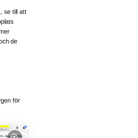
e till att
bplats
 mer
 och de
ygen för