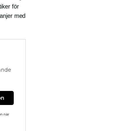
iker för
panjer med
vande
on
en när