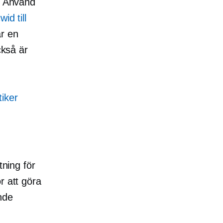
t. Använd
id till
r en
ckså är
iker
tning för
r att göra
nde