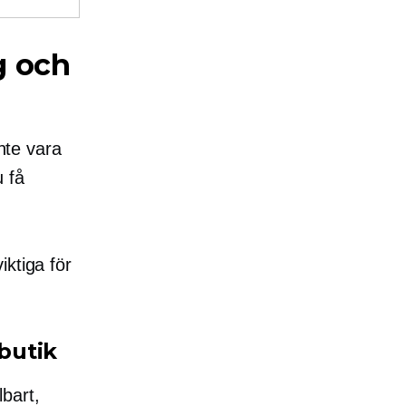
g och
inte vara
u få
iktiga för
-butik
bart,