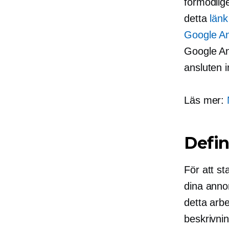
förmodlige
detta
länk
Google An
Google Ana
ansluten in
Läs mer:
Defin
För att st
dina annon
detta arbe
beskrivni