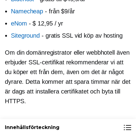
Namecheap
-
från $9/år
eNom
-
$ 12,95 / yr
Siteground
-
gratis SSL vid köp av hosting
Om din domänregistrator eller webbhotell även
erbjuder SSL-certifikat rekommenderar vi att
du köper ett från dem, även om det är något
dyrare. Detta kommer att spara timmar när det
är dags att installera certifikatet och byta till
HTTPS.
2. Skaffa ett gratis SSL-certifikat
Innehållsförteckning