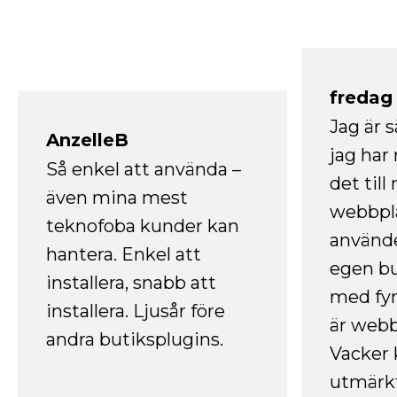
fredag ​
Jag är 
AnzelleB
jag ha
Så enkel att använda –
det till
även mina mest
webbpla
teknofoba kunder kan
använde
hantera. Enkel att
egen bu
installera, snabb att
med fyr
installera. Ljusår före
är webb
andra butiksplugins.
Vacker 
utmärkt