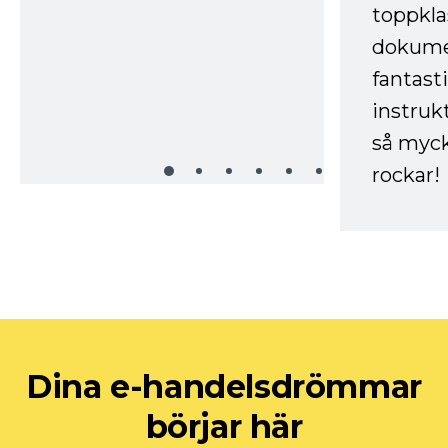
toppkla
dokume
fantast
instruk
så myck
rockar!
Dina e-handelsdrömmar
börjar här