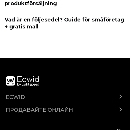
produktförsäljning
Vad är en följesedel? Guide för småföretag
+ gratis mall
ECWID
Ecwid.com
ПРОДАВАЙТЕ ОНЛАЙН
Помощен център
Продават навсякъде
Продавайте във Facebook