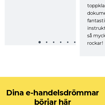
toppkla
dokume
fantast
instruk
så myck
rockar!
Dina e-handelsdrömmar
börjar här