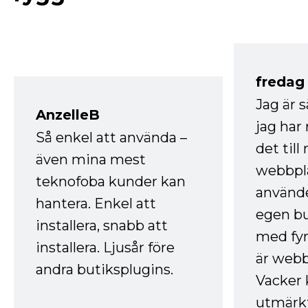
fredag ​
Jag är 
AnzelleB
jag ha
Så enkel att använda –
det till
även mina mest
webbpla
teknofoba kunder kan
använde
hantera. Enkel att
egen bu
installera, snabb att
med fyr
installera. Ljusår före
är webb
andra butiksplugins.
Vacker 
utmärkt