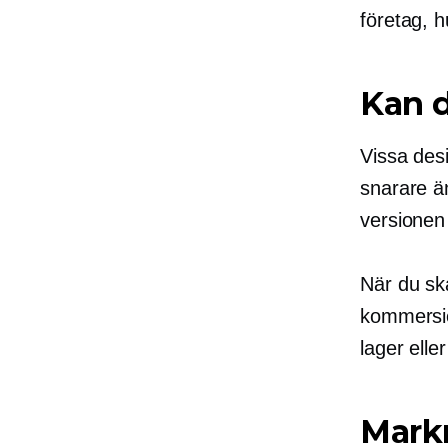
företag, h
Kan d
Vissa desi
snarare än
versionen
När du sk
kommersiel
lager ell
Markn