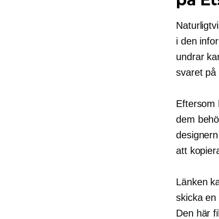
Naturligtv
i den info
undrar k
svaret på 
Eftersom k
dem behöv
designern 
att kopier
Länken ka
skicka en 
Den här fi