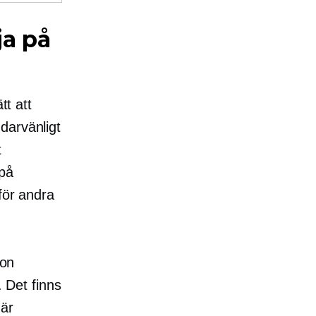
ja på
tt att
darvänligt
t
 på
för andra
jon
. Det finns
 är