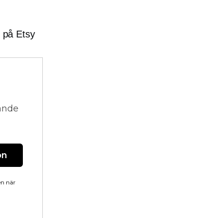
r på Etsy
vande
on
en när