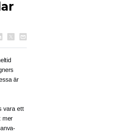
lar
eltid
gners
dessa är
s vara ett
t mer
Canva-