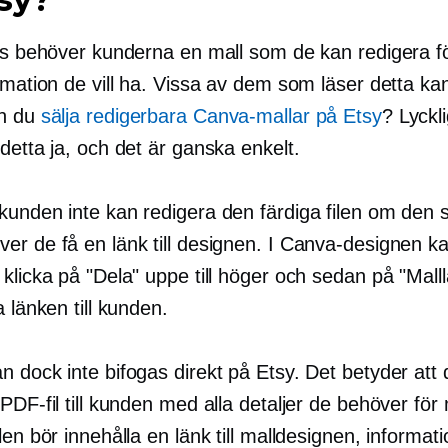
is behöver kunderna en mall som de kan redigera för
rmation de vill ha. Vissa av dem som läser detta ka
an du
sälja redigerbara Canva-mallar på Etsy
? Lyckli
detta ja, och det är ganska enkelt.
unden inte kan redigera den färdiga filen om den sk
er de få en länk till designen. I Canva-designen k
klicka på "Dela" uppe till höger och sedan på "Malll
a länken till kunden.
n dock inte bifogas direkt på Etsy. Det betyder att
PDF-fil till kunden med alla detaljer de behöver för 
len bör innehålla en länk till malldesignen, informati