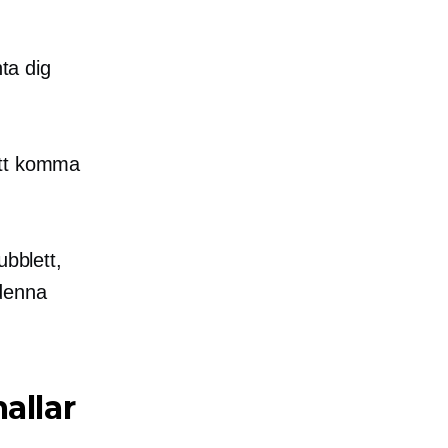
nta dig
att komma
ubblett,
 denna
allar