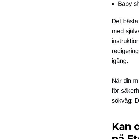
Baby sh
Det bästa 
med själv
instruktio
redigerin
igång.
När din ma
för säker
sökväg: 
Kan d
på Et