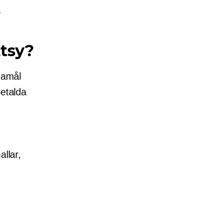
.
Etsy?
ndamål
betalda
allar,