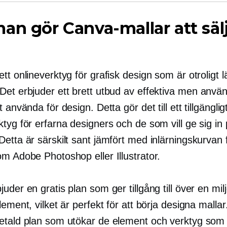
an gör Canva-mallar att säl
tt onlineverktyg för grafisk design som är otroligt lä
Det erbjuder ett brett utbud av effektiva men
använ
t använda för design. Detta gör det till ett tillgänglig
tyg för erfarna designers och de som vill ge sig in
etta är särskilt sant jämfört med inlärningskurvan 
m Adobe Photoshop eller Illustrator.
uder en gratis plan som ger tillgång till över en mil
lement, vilket är perfekt för att börja designa mallar
etald plan som utökar de element och verktyg som