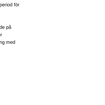
vperiod för
ade på
er
ång med