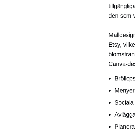
tillgängli
den som vi
Malldesig
Etsy, vilke
blomstran
Canva-des
Bröllop
Menyer
Sociala
Avlägga
Planera