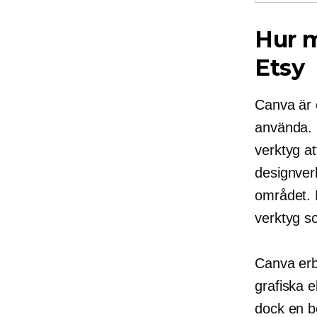
Hur m
Etsy
Canva är e
använda. 
verktyg at
designverk
området. D
verktyg so
Canva erbj
grafiska e
dock en b