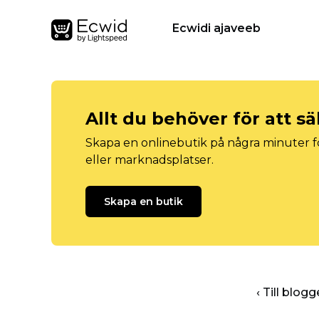
Ecwidi ajaveeb
Allt du behöver för att sä
Skapa en onlinebutik på några minuter fö
eller marknadsplatser.
Skapa en butik
‹ Till blo