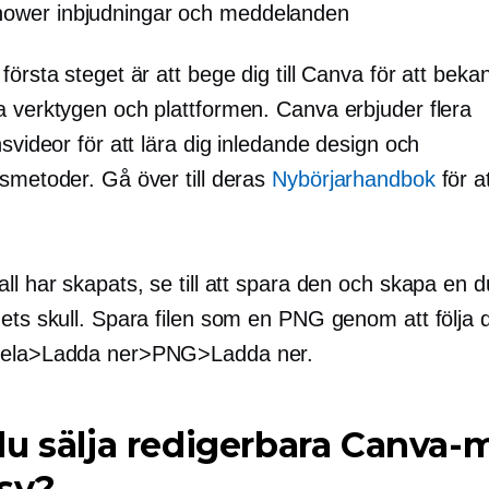
ower inbjudningar och meddelanden
första steget är att bege dig till Canva för att beka
a verktygen och plattformen. Canva erbjuder flera
nsvideor för att lära dig inledande design och
gsmetoder. Gå över till deras
Nybörjarhandbok
för 
ll har skapats, se till att spara den och skapa en d
hets skull. Spara filen som en PNG genom att följa
Dela>Ladda ner>PNG>Ladda ner.
u sälja redigerbara Canva-m
sy?