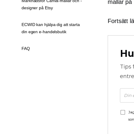
Marknadsför Canva-mallar och -
mallar på 
designer på Etsy
Fortsätt l
ECWID kan hjälpa dig att starta
din egen e-handelsbutik
FAQ
Hu
Tips 
entre
Jag
som