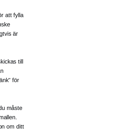
 att fylla
nske
gtvis är
ickas till
an
änk" för
 du måste
mallen.
on om ditt