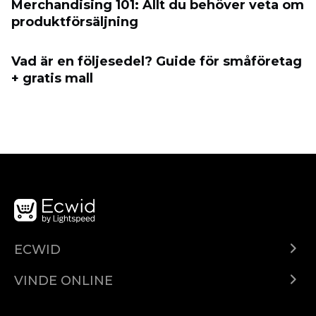
Merchandising 101: Allt du behöver veta om
produktförsäljning
Vad är en följesedel? Guide för småföretag
+ gratis mall
ECWID
Ecwid.com
VINDE ONLINE
Prețuri
Vinde oriunde
Centrul de ajutor