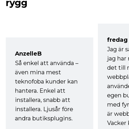
rygg
fredag ​
Jag är 
AnzelleB
jag ha
Så enkel att använda –
det till
även mina mest
webbpla
teknofoba kunder kan
använde
hantera. Enkel att
egen bu
installera, snabb att
med fyr
installera. Ljusår före
är webb
andra butiksplugins.
Vacker 