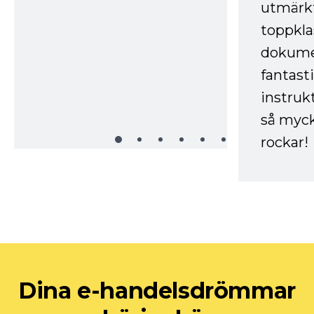
utmärkt
toppkla
dokume
fantast
instruk
så myck
rockar!
Dina e-handelsdrömmar