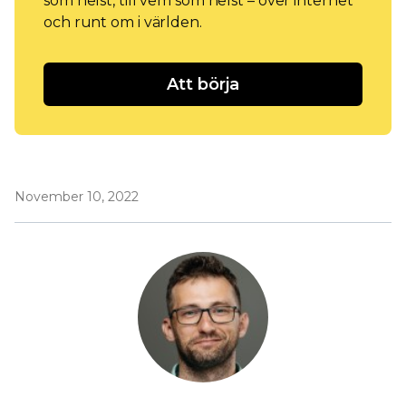
som helst, till vem som helst – över internet
och runt om i världen.
Att börja
November 10, 2022